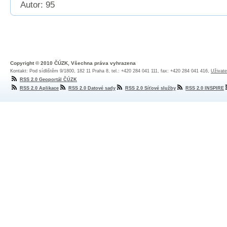
Autor: 95
Copyright © 2010 ČÚZK, Všechna práva vyhrazena
Kontakt: Pod sídlištěm 9/1800, 182 11 Praha 8, tel.: +420 284 041 111, fax: +420 284 041 416,
Uživate
RSS 2.0 Geoportál ČÚZK
RSS 2.0 Aplikace
RSS 2.0 Datové sady
RSS 2.0 Síťové služby
RSS 2.0 INSPIRE