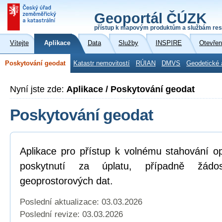
Geoportál ČÚZK
přístup k mapovým produktům a službám res
Vítejte
Aplikace
Data
Služby
INSPIRE
Otevřen
Poskytování geodat
Katastr nemovitostí
RÚIAN
DMVS
Geodetické 
Nyní jste zde:
Aplikace / Poskytování geodat
Poskytování geodat
Aplikace pro přístup k volnému stahování o
poskytnutí za úplatu, případně žád
geoprostorových dat.
Poslední aktualizace: 03.03.2026
Poslední revize:
03.03.2026