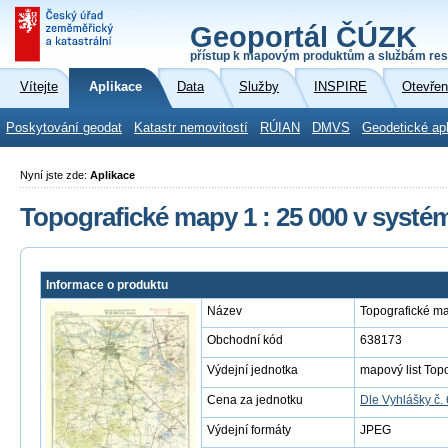
Geoportál ČÚZK
přístup k mapovým produktům a službám res
Vítejte
Aplikace
Data
Služby
INSPIRE
Otevřen
Poskytování geodat
Katastr nemovitostí
RÚIAN
DMVS
Geodetické ap
Nyní jste zde:
Aplikace
Topografické mapy 1 : 25 000 v systé
Informace o produktu
Název
Topografické ma
Obchodní kód
638173
Výdejní jednotka
mapový list Top
Cena za jednotku
Dle Vyhlášky č.
Výdejní formáty
JPEG