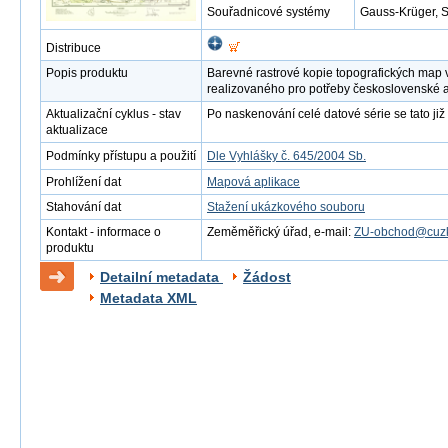
Souřadnicové systémy
Gauss-Krüger, 
Distribuce
Popis produktu
Barevné rastrové kopie topografických map 
realizovaného pro potřeby československé 
Aktualizační cyklus - stav
Po naskenování celé datové série se tato již 
aktualizace
Podmínky přístupu a použití
Dle Vyhlášky č. 645/2004 Sb.
Prohlížení dat
Mapová aplikace
Stahování dat
Stažení ukázkového souboru
Kontakt - informace o
Zeměměřický úřad, e-mail:
ZU-obchod@cuzk
produktu
Detailní metadata
Žádost
Metadata XML