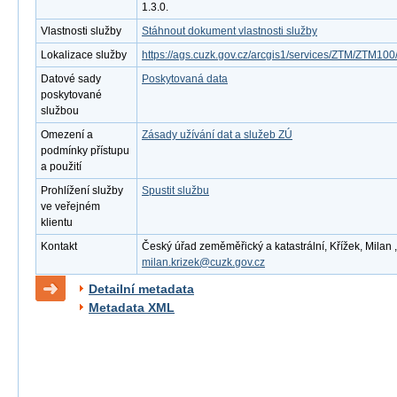
1.3.0.
Vlastnosti služby
Stáhnout dokument vlastnosti služby
Lokalizace služby
https://ags.cuzk.gov.cz/arcgis1/services/ZTM/ZTM1
Datové sady
Poskytovaná data
poskytované
službou
Omezení a
Zásady užívání dat a služeb ZÚ
podmínky přístupu
a použití
Prohlížení služby
Spustit službu
ve veřejném
klientu
Kontakt
Český úřad zeměměřický a katastrální, Křížek, Milan ,
milan.krizek@cuzk.gov.cz
Detailní metadata
Metadata XML