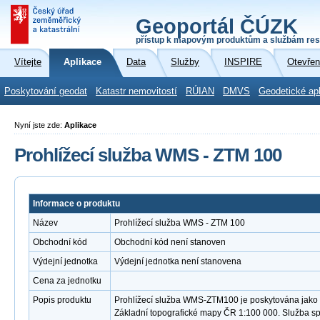
Geoportál ČÚZK
přístup k mapovým produktům a službám res
Vítejte
Aplikace
Data
Služby
INSPIRE
Otevřen
Poskytování geodat
Katastr nemovitostí
RÚIAN
DMVS
Geodetické ap
Nyní jste zde:
Aplikace
Prohlížecí služba WMS - ZTM 100
Informace o produktu
Název
Prohlížecí služba WMS - ZTM 100
Obchodní kód
Obchodní kód není stanoven
Výdejní jednotka
Výdejní jednotka není stanovena
Cena za jednotku
Popis produktu
Prohlížecí služba WMS-ZTM100 je poskytována jako v
Základní topografické mapy ČR 1:100 000. Služba s