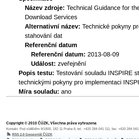
Název zdroje:
Technical Guidance for t
Download Services
Alternativní název:
Technické pokyny p
stahování dat
Referenční datum
Referenční datum:
2013-08-09
Událost:
zveřejnění
Popis testu:
Testování souladu INSPIRE s
technickými pokyny pro implementaci INSP
Míra souladu:
ano
Copyright © 2010 ČÚZK, Všechna práva vyhrazena
Kontakt: Pod sídlištěm 9/1800, 182 11 Praha 8, tel.: +420 284 041 111, fax: +420 284 04
RSS 2.0 Geoportál ČÚZK