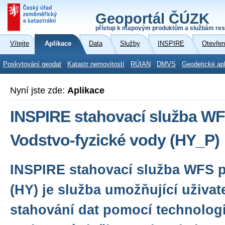
Geoportál ČÚZK
přístup k mapovým produktům a službám res
Vítejte
Aplikace
Data
Služby
INSPIRE
Otevřen
Poskytování geodat
Katastr nemovitostí
RÚIAN
DMVS
Geodetické ap
Nyní jste zde:
Aplikace
INSPIRE stahovací služba WF
Vodstvo-fyzické vody (HY_P)
INSPIRE stahovací služba WFS 
(HY) je služba umožňující uživa
stahování dat pomocí technologi