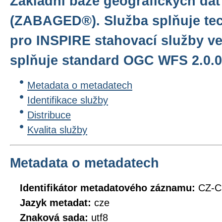
Základní báze geografických dat
(ZABAGED®). Služba splňuje te
pro INSPIRE stahovací služby ve
splňuje standard OGC WFS 2.0.0
Metadata o metadatech
Identifikace služby
Distribuce
Kvalita služby
Metadata o metadatech
Identifikátor metadatového záznamu:
CZ-
Jazyk metadat:
cze
Znaková sada:
utf8