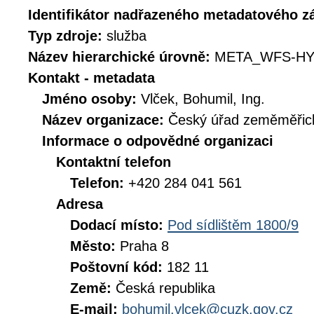
Identifikátor nadřazeného metadatového 
Typ zdroje:
služba
Název hierarchické úrovně:
META_WFS-HY
Kontakt - metadata
Jméno osoby:
Vlček, Bohumil, Ing.
Název organizace:
Český úřad zeměměřick
Informace o odpovědné organizaci
Kontaktní telefon
Telefon:
+420 284 041 561
Adresa
Dodací místo:
Pod sídlištěm 1800/9
Město:
Praha 8
Poštovní kód:
182 11
Země:
Česká republika
E-mail:
bohumil.vlcek@cuzk.gov.cz