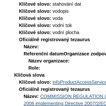
Klíčové slovo:
stahování dat
Klíčové slovo:
vodopis
Klíčové slovo:
voda
Klíčové slovo:
vodní tok
Klíčové slovo:
vodní plocha
Oficiálně registrovaný tezaurus
Název:
Referenční datum
Organizace zodpov
Název organizace:
Role:
Klíčová slova
Klíčové slovo:
infoProductAccessServic
Oficiálně registrovaný tezaurus
Název:
COMMISSION REGULATION (EC
2008 implementing Directive 2007/2/EC