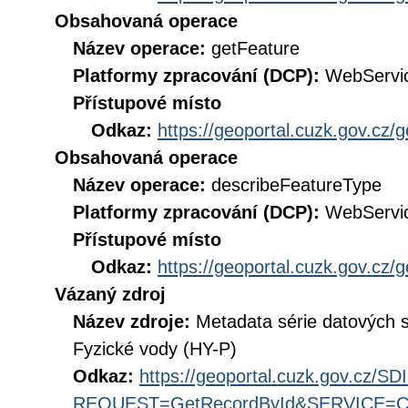
Obsahovaná operace
Název operace:
getFeature
Platformy zpracování (DCP):
WebServi
Přístupové místo
Odkaz:
https://geoportal.cuzk.gov.cz/
Obsahovaná operace
Název operace:
describeFeatureType
Platformy zpracování (DCP):
WebServi
Přístupové místo
Odkaz:
https://geoportal.cuzk.gov.cz/
Vázaný zdroj
Název zdroje:
Metadata série datových 
Fyzické vody (HY-P)
Odkaz:
https://geoportal.cuzk.gov.cz/S
REQUEST=GetRecordById&SERVICE=CS