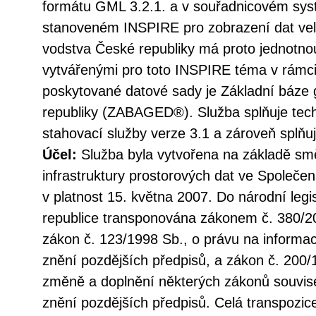
formátu GML 3.2.1. a v souřadnicovém s
stanoveném INSPIRE pro zobrazení dat vel
vodstva České republiky má proto jednotno
vytvářenými pro toto INSPIRE téma v rámc
poskytované datové sady je Základní báze 
republiky (ZABAGED®). Služba splňuje tec
stahovací služby verze 3.1 a zároveň splň
Účel:
Služba byla vytvořena na základě sm
infrastruktury prostorových dat ve Společen
v platnost 15. května 2007. Do národní legi
republice transponována zákonem č. 380/20
zákon č. 123/1998 Sb., o právu na informac
znění pozdějších předpisů, a zákon č. 200/
změně a doplnění některých zákonů souvise
znění pozdějších předpisů. Celá transpozic