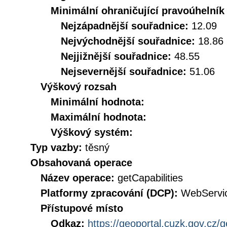
Minimální ohraničující pravoúhelník
Nejzápadnější souřadnice:
12.09
Nejvýchodnější souřadnice:
18.86
Nejjižnější souřadnice:
48.55
Nejsevernější souřadnice:
51.06
Výškový rozsah
Minimální hodnota:
Maximální hodnota:
Výškový systém:
Typ vazby:
těsný
Obsahovaná operace
Název operace:
getCapabilities
Platformy zpracování (DCP):
WebServi
Přístupové místo
Odkaz:
https://geoportal.cuzk.gov.cz/