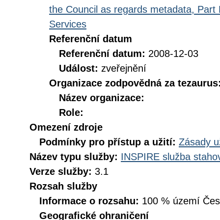
the Council as regards metadata, Part D
Services
Referenční datum
Referenční datum:
2008-12-03
Událost:
zveřejnění
Organizace zodpovědná za tezaurus
Název organizace:
Role:
Omezení zdroje
Podmínky pro přístup a užití:
Zásady u
Název typu služby:
INSPIRE služba stahov
Verze služby:
3.1
Rozsah služby
Informace o rozsahu:
100 % území České
Geografické ohraničení