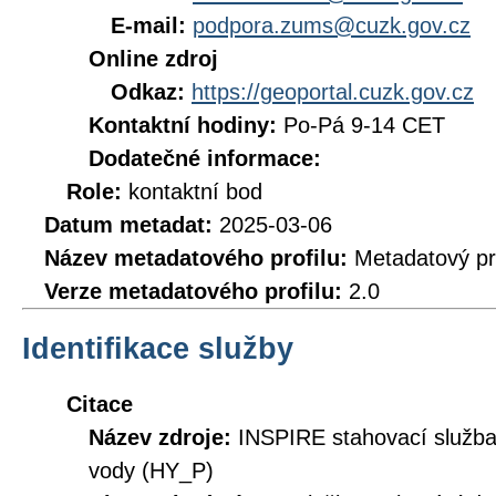
E-mail:
podpora.zums@cuzk.gov.cz
Online zdroj
Odkaz:
https://geoportal.cuzk.gov.cz
Kontaktní hodiny:
Po-Pá 9-14 CET
Dodatečné informace:
Role:
kontaktní bod
Datum metadat:
2025-03-06
Název metadatového profilu:
Metadatový pr
Verze metadatového profilu:
2.0
Identifikace služby
Citace
Název zdroje:
INSPIRE stahovací služb
vody (HY_P)