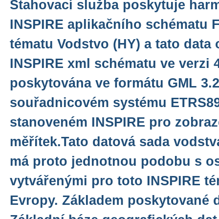
Stahovací služba poskytuje har
INSPIRE aplikačního schématu F
tématu Vodstvo (HY) a tato data 
INSPIRE xml schématu ve verzi 4
poskytována ve formátu GML 3.2.
souřadnicovém systému ETRS8
stanoveném INSPIRE pro zobraze
měřítek.Tato datová sada vodstv
má proto jednotnou podobu s os
vytvářenými pro toto INSPIRE té
Evropy. Základem poskytované d