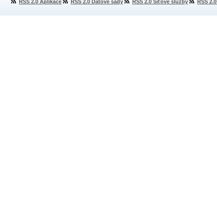
RSS 2.0 Aplikace
RSS 2.0 Datové sady
RSS 2.0 Síťové služby
RSS 2.0