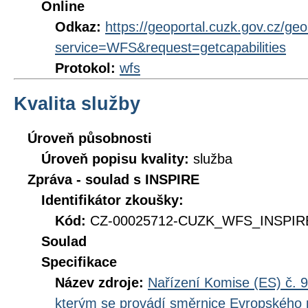
Online
Odkaz:
https://geoportal.cuzk.gov.cz/ge
service=WFS&request=getcapabilities
Protokol:
wfs
Kvalita služby
Úroveň působnosti
Úroveň popisu kvality:
služba
Zpráva - soulad s INSPIRE
Identifikátor zkoušky:
Kód:
CZ-00025712-CUZK_WFS_INSPIRE
Soulad
Specifikace
Název zdroje:
Nařízení Komise (ES) č. 9
kterým se provádí směrnice Evropského 