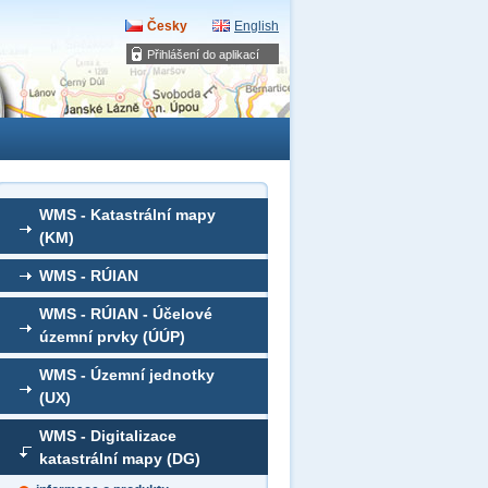
Česky
English
Přihlášení do aplikací
WMS - Katastrální mapy
(KM)
WMS - RÚIAN
WMS - RÚIAN - Účelové
územní prvky (ÚÚP)
WMS - Územní jednotky
(UX)
WMS - Digitalizace
katastrální mapy (DG)