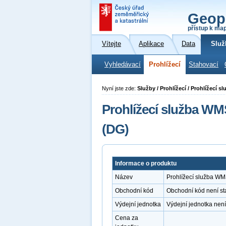
Geop
přístup k ma
Vítejte
Aplikace
Data
Služ
Vyhledávací
Prohlížecí
Stahovací
Nyní jste zde:
Služby / Prohlížecí / Prohlížecí 
Prohlížecí služba WMS
(DG)
Informace o produktu
Název
Prohlížecí služba WMS
Obchodní kód
Obchodní kód není s
Výdejní jednotka
Výdejní jednotka nen
Cena za