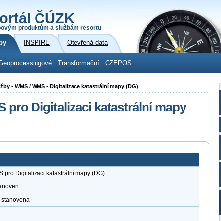
ortál ČÚZK
povým produktům a službám resortu
by
INSPIRE
Otevřená data
Geoprocessingové
Transformační
CZEPOS
služby - WMS / WMS - Digitalizace katastrální mapy (DG)
 pro Digitalizaci katastrální mapy
 pro Digitalizaci katastrální mapy (DG)
tanoven
í stanovena