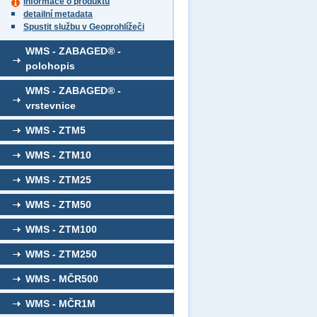
informace o produktu
detailní metadata
Spustit službu v Geoprohlížeči
WMS - ZABAGED® -
polohopis
WMS - ZABAGED® -
vrstevnice
WMS - ZTM5
WMS - ZTM10
WMS - ZTM25
WMS - ZTM50
WMS - ZTM100
WMS - ZTM250
WMS - MČR500
WMS - MČR1M