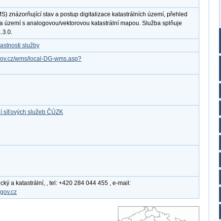
S) znázorňující stav a postup digitalizace katastrálních území, přehled
 a území s analogovou/vektorovou katastrální mapou. Služba splňuje
.3.0.
astnosti služby
k.gov.cz/wms/local-DG-wms.asp?
í síťových služeb ČÚZK
ý a katastrální, , tel: +420 284 044 455 , e-mail:
gov.cz