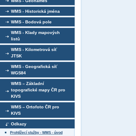
WMS - Geonames
WMS - Historická jména
WMS - Bodová pole
WMS - Klady mapových
listů
WMS - Kilometrová síť
JTSK
WMS - Geografická síť
WGS84
WMS – Základní
topografické mapy ČR pro
KIVS
WMS – Ortofoto ČR pro
KIVS
Odkazy
Prohlížecí služby - WMS - úvod