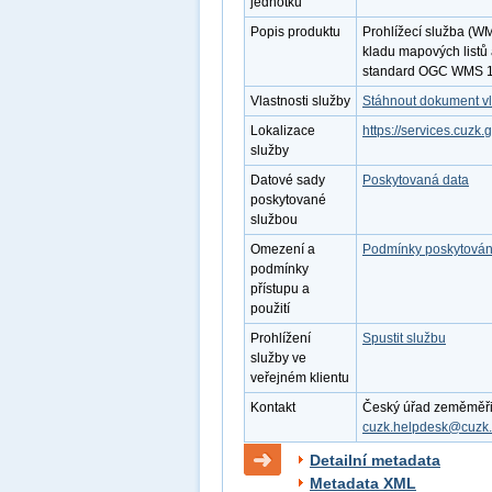
jednotku
Popis produktu
Prohlížecí služba (WM
kladu mapových listů
standard OGC WMS 1
Vlastnosti služby
Stáhnout dokument vl
Lokalizace
https://services.cuz
služby
Datové sady
Poskytovaná data
poskytované
službou
Omezení a
Podmínky poskytován
podmínky
přístupu a
použití
Prohlížení
Spustit službu
služby ve
veřejném klientu
Kontakt
Český úřad zeměměřick
cuzk.helpdesk@cuzk.
Detailní metadata
Metadata XML