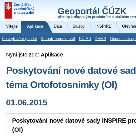
Geoportál ČÚZK
přístup k mapovým produktům a službám res
Vítejte
Aplikace
Data
Služby
INSPIRE
Otevřen
Poskytování geodat
Katastr nemovitostí
RÚIAN
DMVS
Geodetické ap
Nyní jste zde:
Aplikace
Poskytování nové datové sad
téma Ortofotosnímky (OI)
01.06.2015
Poskytování nové datové sady INSPIRE pr
(OI)