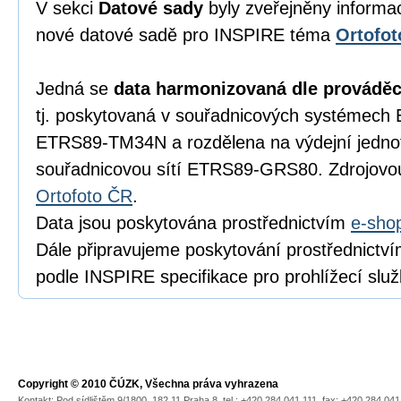
V sekci
Datové sady
byly zveřejněny informac
nové datové sadě pro INSPIRE téma
Ortofot
Jedná se
data harmonizovaná dle prováděc
tj. poskytovaná v souřadnicových systémec
ETRS89-TM34N a rozdělena na výdejní jednot
souřadnicovou sítí ETRS89-GRS80. Zdrojovou
Ortofoto ČR
.
Data jsou poskytována prostřednictvím
e-sho
Dále připravujeme poskytování prostřednictví
podle INSPIRE specifikace pro prohlížecí služ
Copyright © 2010 ČÚZK, Všechna práva vyhrazena
Kontakt: Pod sídlištěm 9/1800, 182 11 Praha 8, tel.: +420 284 041 111, fax: +420 284 04