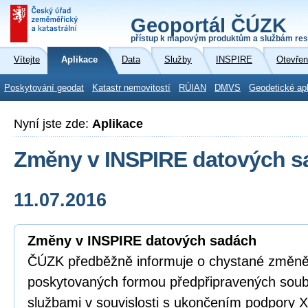
Geoportál ČÚZK
přístup k mapovým produktům a službám res
Vítejte
Aplikace
Data
Služby
INSPIRE
Otevřen
Poskytování geodat
Katastr nemovitostí
RÚIAN
DMVS
Geodetické ap
Nyní jste zde:
Aplikace
Změny v INSPIRE datových s
11.07.2016
Změny v INSPIRE datových sadách
ČÚZK předběžně informuje o chystané změn
poskytovaných formou předpřipravených soub
službami v souvislosti s ukončením podpory