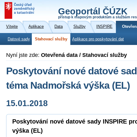
Geoportál ČÚZK
přístup k mapovým produktům a službám res
Vítejte
Aplikace
Data
Služby
INSPIRE
Otevřen
Datové sady
Stahovací služby
Aplikace pro poskytování dat
Nyní jste zde:
Otevřená data / Stahovací služby
Poskytování nové datové sad
téma Nadmořská výška (EL)
15.01.2018
Poskytování nové datové sady INSPIRE p
výška (EL)