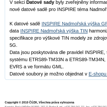
V sekci
Datové sady
byly zveřejněny informac
nové datové sadě pro INSPIRE téma Nadmoř
K datové sadě
INSPIRE Nadmořská výška G
data
INSPIRE Nadmořská výška TIN
harmoni
specifikace pro výškové TIN modely ze zdroj
5G.
Data jsou poskytována dle pravidel INSPIRE, 
systému ETRS89-TM33N a ETRS89-TM34N, 
EVRS a ve formátu GML.
Datové soubory je možno objednat v
E-shopu
Copyright © 2010 ČÚZK, Všechna práva vyhrazena
Kontakt: Pod sídlištěm 9/1800, 182 11 Praha 8, tel.: +420 284 041 111, fax: +420 284 04