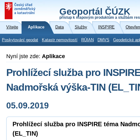
Geoportál ČÚZK
přístup k mapovým produktům a službám res
Vítejte
Aplikace
Data
Služby
INSPIRE
Otevřen
Poskytování geodat
Katastr nemovitostí
RÚIAN
DMVS
Geodetické ap
Nyní jste zde:
Aplikace
Prohlížecí služba pro INSPIR
Nadmořská výška-TIN (EL_TI
05.09.2019
Prohlížecí služba pro INSPIRE téma Nadm
(EL_TIN)