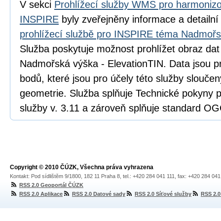
V sekci
Prohlížecí služby WMS pro harmoniz
INSPIRE
byly zveřejněny informace a detailn
prohlížecí službě pro INSPIRE téma Nadmoř
Služba poskytuje možnost prohlížet obraz da
Nadmořská výška - ElevationTIN. Data jsou
bodů, které jsou pro účely této služby sloučen
geometrie. Služba splňuje Technické pokyny 
služby v. 3.11 a zároveň splňuje standard O
Copyright © 2010 ČÚZK, Všechna práva vyhrazena
Kontakt: Pod sídlištěm 9/1800, 182 11 Praha 8, tel.: +420 284 041 111, fax: +420 284 04
RSS 2.0 Geoportál ČÚZK
RSS 2.0 Aplikace
RSS 2.0 Datové sady
RSS 2.0 Síťové služby
RSS 2.0