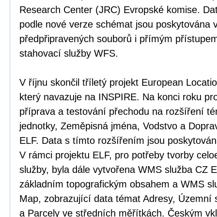
Research Center (JRC) Evropské komise. Da
podle nové verze schémat jsou poskytována 
předpřipravených souborů i přímým přístupe
stahovací služby WFS.
V říjnu skončil tříletý projekt European Loca
který navazuje na INSPIRE. Na konci roku pro
příprava a testování přechodu na rozšíření 
jednotky, Zeměpisná jména, Vodstvo a Doprav
ELF. Data s tímto rozšířením jsou poskytován
V rámci projektu ELF, pro potřeby tvorby celo
služby, byla dále vytvořena WMS služba CZ
základním topografickým obsahem a WMS slu
Map, zobrazující data témat Adresy, Územní 
a Parcely ve středních měřítkách. Českým vk