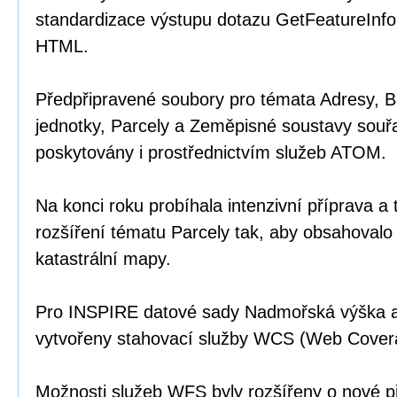
standardizace výstupu dotazu GetFeatureInf
HTML.
Předpřipravené soubory pro témata Adresy, 
jednotky, Parcely a Zeměpisné soustavy souřa
poskytovány i prostřednictvím služeb ATOM.
Na konci roku probíhala intenzivní příprava a
rozšíření tématu Parcely tak, aby obsahovalo
katastrální mapy.
Pro INSPIRE datové sady Nadmořská výška a
vytvořeny stahovací služby WCS (Web Covera
Možnosti služeb WFS byly rozšířeny o nové p