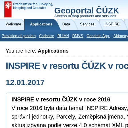
Geoportal ČÚZK
Access to map products and services
Welcome
Applications
Data
Services
INSPIRE
Provision of geodata
Cadastre
RUIAN
DMVS
Geodetic App.
Altimetr
You are here:
Applications
INSPIRE v resortu ČÚZK v ro
12.01.2017
INSPIRE v resortu ČÚZK v roce 2016
V roce 2016 byla data témat INSPIRE Adresy
správní jednotky, Parcely, Zeměpisná jména, 
aktualizována podle verze 4.0 schémat XML p