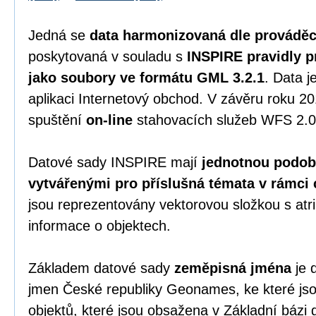
Jedná se
data harmonizovaná dle prováděc
poskytovaná v souladu s
INSPIRE pravidly p
jako soubory ve formátu GML 3.2.1
. Data 
aplikaci Internetový obchod. V závěru roku 2
spuštění
on-line
stahovacích služeb WFS 2.0
Datové sady INSPIRE mají
jednotnou podobu
vytvářenými pro příslušná témata v rámci 
jsou reprezentovány vektorovou složkou s atri
informace o objektech.
Základem datové sady
zeměpisná jména
je 
jmen České republiky Geonames, ke které js
objektů, které jsou obsažena v Základní bázi