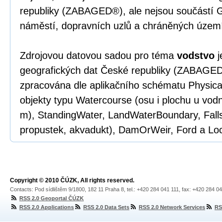
republiky (ZABAGED®), ale nejsou součástí 
náměstí, dopravních uzlů a chráněných území
Zdrojovou datovou sadou pro téma
vodstvo
j
geografických dat České republiky (ZABAGED
zpracována dle aplikačního schématu Physica
objekty typu Watercourse (osu i plochu u vodn
m), StandingWater, LandWaterBoundary, Falls
propustek, akvadukt), DamOrWeir, Ford a Lo
Copyright © 2010 ČÚZK, All rights reserved.
Contacts: Pod sídlištěm 9/1800, 182 11 Praha 8, tel.: +420 284 041 111, fax: +420 284 0
RSS 2.0 Geoportal ČÚZK
RSS 2.0 Applications
RSS 2.0 Data Sets
RSS 2.0 Network Services
RS