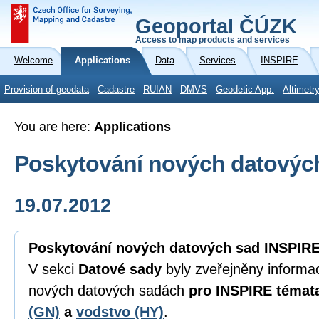
Geoportal ČÚZK
Access to map products and services
Welcome
Applications
Data
Services
INSPIRE
Provision of geodata
Cadastre
RUIAN
DMVS
Geodetic App.
Altimetr
You are here:
Applications
Poskytování nových datovýc
19.07.2012
Poskytování nových datových sad INSPIR
V sekci
Datové sady
byly zveřejněny informac
nových datových sadách
pro INSPIRE téma
(GN)
a
vodstvo (HY)
.