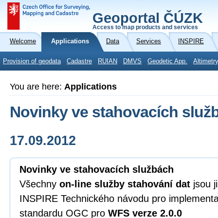
Geoportal ČÚZK
Access to map products and services
Welcome
Applications
Data
Services
INSPIRE
Provision of geodata
Cadastre
RUIAN
DMVS
Geodetic App.
Altimetr
You are here:
Applications
Novinky ve stahovacích služ
17.09.2012
Novinky ve stahovacích službách
Všechny
on-line služby stahování dat
jsou j
INSPIRE Technického návodu pro implementaci 
standardu OGC pro
WFS verze 2.0.0