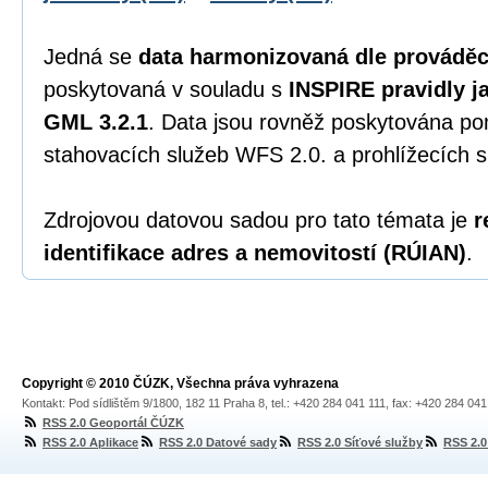
Jedná se
data harmonizovaná dle prováděc
poskytovaná v souladu s
INSPIRE pravidly j
GML 3.2.1
. Data jsou rovněž poskytována p
stahovacích služeb WFS 2.0. a prohlížecích
Zdrojovou datovou sadou pro tato témata je
r
identifikace adres a nemovitostí (RÚIAN)
.
Copyright © 2010 ČÚZK, Všechna práva vyhrazena
Kontakt: Pod sídlištěm 9/1800, 182 11 Praha 8, tel.: +420 284 041 111, fax: +420 284 04
RSS 2.0 Geoportál ČÚZK
RSS 2.0 Aplikace
RSS 2.0 Datové sady
RSS 2.0 Síťové služby
RSS 2.0