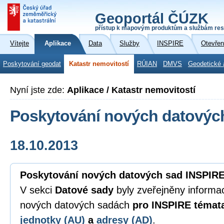
Geoportál ČÚZK
přístup k mapovým produktům a službám res
Vítejte
Aplikace
Data
Služby
INSPIRE
Otevřen
Poskytování geodat
Katastr nemovitostí
RÚIAN
DMVS
Geodetické 
Nyní jste zde:
Aplikace / Katastr nemovitostí
Poskytování nových datovýc
18.10.2013
Poskytování nových datových sad INSPIR
V sekci
Datové sady
byly zveřejněny informac
nových datových sadách
pro INSPIRE téma
jednotky (AU)
a
adresy (AD)
.