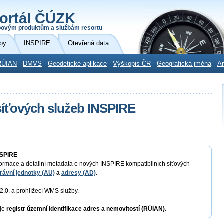
ortál ČÚZK
povým produktům a službám resortu
by
INSPIRE
Otevřená data
RÚIAN
DMVS
Geodetické aplikace
Výškopis ČR
Geografická jména
Ar
síťových služeb INSPIRE
NSPIRE
formace a detailní metadata o nových INSPIRE kompatibilních síťových
rávní jednotky (AU)
a
adresy (AD)
.
.0. a prohlížecí WMS služby.
 je
registr územní identifikace adres a nemovitostí (RÚIAN)
.