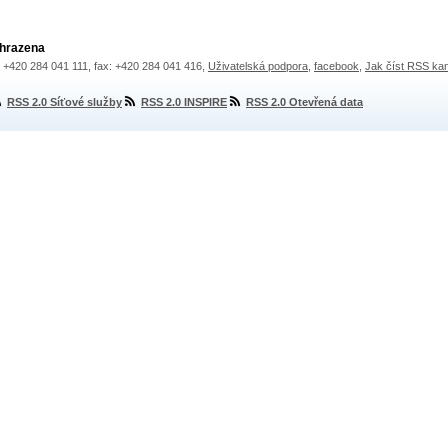
yhrazena
.: +420 284 041 111, fax: +420 284 041 416,
Uživatelská podpora
,
facebook
,
Jak číst RSS ka
RSS 2.0 Síťové služby
RSS 2.0 INSPIRE
RSS 2.0 Otevřená data