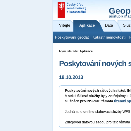
Geop
přístup k ma
Vítejte
Aplikace
Data
Služ
Poskytování geodat
Katastr nemovitostí
Nyní jste zde:
Aplikace
Poskytování nových 
18.10.2013
Poskytování nových síťových služeb I
V sekci
Síťové služby
byly zveřejněny in
službách
pro INSPIRE témata
územní sp
Jedná se o
on-line
stahovací služby WFS 2
Zdrojovou datovou sadou pro tato témata