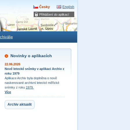
Česky
English
Přihlášení do aplikací
chiválie
Novinky o aplikacích
22.06.2026
Nové letecké snímky v aplikaci Archiv z
roku 1979
Aplikace Archiv byla doplněna o nově
naskenované archivní letecké měřické
snímky z roku
1979.
Více
Archiv aktualit