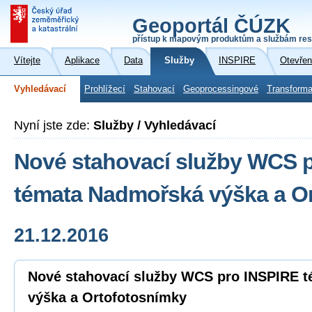
Geoportál ČÚZK
přístup k mapovým produktům a službám res
Vítejte
Aplikace
Data
Služby
INSPIRE
Otevřen
Vyhledávací
Prohlížecí
Stahovací
Geoprocessingové
Transforma
Nyní jste zde:
Služby / Vyhledávací
Nové stahovací služby WCS 
témata Nadmořská výška a O
21.12.2016
Nové stahovací služby WCS pro INSPIRE 
výška a Ortofotosnímky