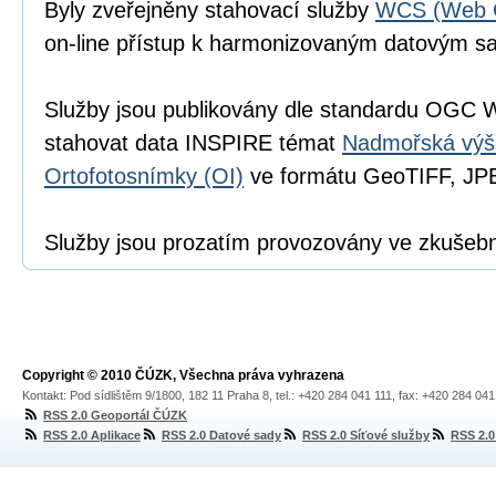
Byly zveřejněny stahovací služby
WCS (Web C
on-line přístup k harmonizovaným datovým 
Služby jsou publikovány dle standardu OGC 
stahovat data INSPIRE témat
Nadmořská výš
Ortofotosnímky (OI)
ve formátu GeoTIFF, J
Služby jsou prozatím provozovány ve zkušeb
Copyright © 2010 ČÚZK, Všechna práva vyhrazena
Kontakt: Pod sídlištěm 9/1800, 182 11 Praha 8, tel.: +420 284 041 111, fax: +420 284 04
RSS 2.0 Geoportál ČÚZK
RSS 2.0 Aplikace
RSS 2.0 Datové sady
RSS 2.0 Síťové služby
RSS 2.0