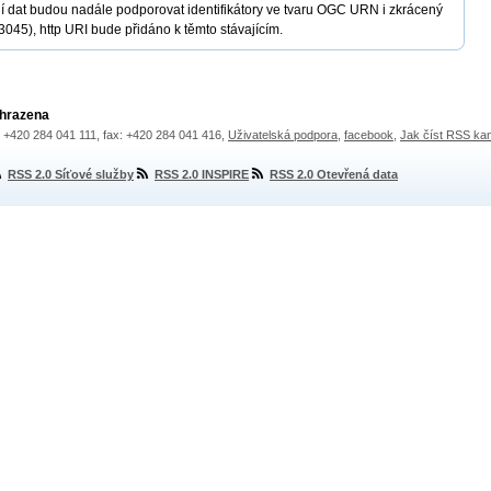
dat budou nadále podporovat identifikátory ve tvaru OGC URN i zkrácený
45), http URI bude přidáno k těmto stávajícím.
yhrazena
.: +420 284 041 111, fax: +420 284 041 416,
Uživatelská podpora
,
facebook
,
Jak číst RSS ka
RSS 2.0 Síťové služby
RSS 2.0 INSPIRE
RSS 2.0 Otevřená data