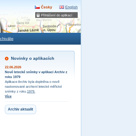
Česky
English
Přihlášení do aplikací
chiválie
Novinky o aplikacích
22.06.2026
Nové letecké snímky v aplikaci Archiv z
roku 1979
Aplikace Archiv byla doplněna o nově
naskenované archivní letecké měřické
snímky z roku
1979.
Více
Archiv aktualit