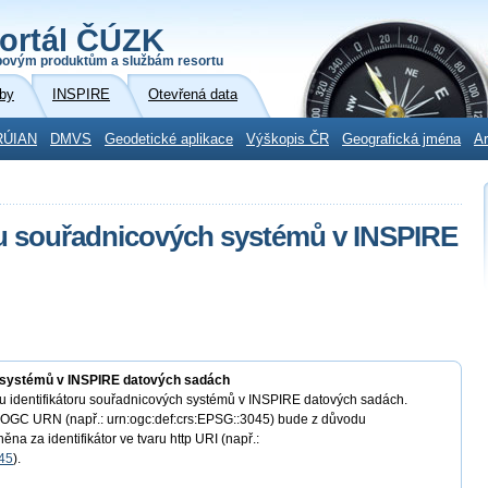
ortál ČÚZK
povým produktům a službám resortu
by
INSPIRE
Otevřená data
RÚIAN
DMVS
Geodetické aplikace
Výškopis ČR
Geografická jména
Ar
ru souřadnicových systémů v INSPIRE
h systémů v INSPIRE datových sadách
 identifikátoru souřadnicových systémů v INSPIRE datových sadách.
 OGC URN (např.: urn:ogc:def:crs:EPSG::3045) bude z důvodu
a za identifikátor ve tvaru http URI (např.:
045
).