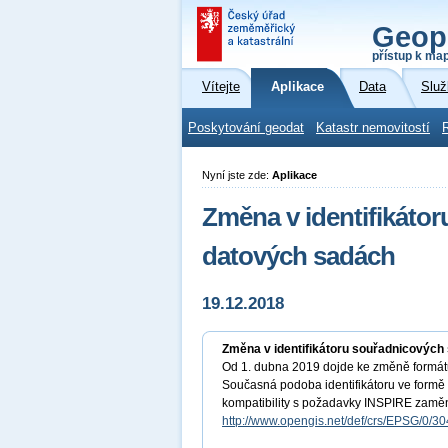
Geop
přístup k ma
Vítejte
Aplikace
Data
Služ
Poskytování geodat
Katastr nemovitostí
Nyní jste zde:
Aplikace
Změna v identifikáto
datových sadách
19.12.2018
Změna v identifikátoru souřadnicovýc
Od 1. dubna 2019 dojde ke změně formátu
Současná podoba identifikátoru ve formě
kompatibility s požadavky INSPIRE zaměněn
http://www.opengis.net/def/crs/EPSG/0/3