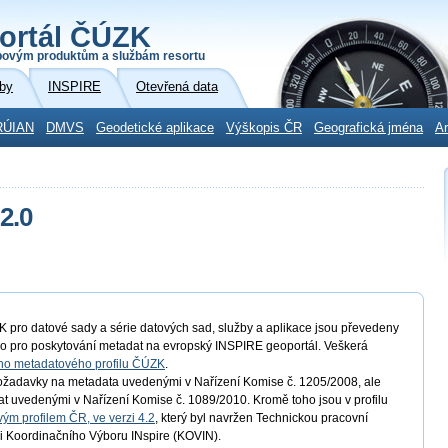
ortál ČÚZK
povým produktům a službám resortu
by
INSPIRE
Otevřená data
RÚIAN
DMVS
Geodetické aplikace
Výškopis ČR
Geografická jména
Ar
2.0
ro datové sady a série datových sad, služby a aplikace jsou převedeny
ho pro poskytování metadat na evropský INSPIRE geoportál. Veškerá
ho metadatového profilu ČÚZK
.
 požadavky na metadata uvedenými v Nařízení Komise č. 1205/2008, ale
at uvedenými v Nařízení Komise č. 1089/2010. Kromě toho jsou v profilu
ým profilem ČR, ve verzi 4.2
, který byl navržen Technickou pracovní
i Koordinačního Výboru INspire (KOVIN).