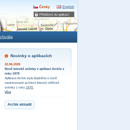
Česky
English
Přihlášení do aplikací
chiválie
Novinky o aplikacích
22.06.2026
Nové letecké snímky v aplikaci Archiv z
roku 1979
Aplikace Archiv byla doplněna o nově
naskenované archivní letecké měřické
snímky z roku
1979.
Více
Archiv aktualit