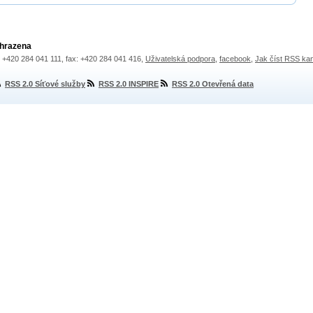
yhrazena
.: +420 284 041 111, fax: +420 284 041 416,
Uživatelská podpora
,
facebook
,
Jak číst RSS ka
RSS 2.0 Síťové služby
RSS 2.0 INSPIRE
RSS 2.0 Otevřená data