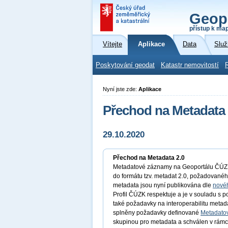
Geop
přístup k ma
Vítejte
Aplikace
Data
Služ
Poskytování geodat
Katastr nemovitostí
Nyní jste zde:
Aplikace
Přechod na Metadata 
29.10.2020
Přechod na Metadata 2.0
Metadatové záznamy na Geoportálu ČÚZK p
do formátu tzv. metadat 2.0, požadované
metadata jsou nyní publikována dle
nové
Profil ČÚZK respektuje a je v souladu s
také požadavky na interoperabilitu metad
splněny požadavky definované
Metadatov
skupinou pro metadata a schválen v rámc