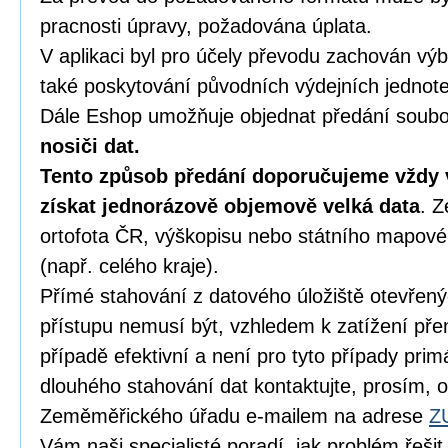
pracnosti úpravy, požadována úplata.
V aplikaci byl pro účely převodu zachován vý
také poskytování původních výdejních jednote
Dále Eshop umožňuje objednat předání soubo
nosiči dat.
Tento způsob předání doporučujeme vždy 
získat jednorázově objemově velká data
. Z
ortofota ČR, výškopisu nebo státního mapové
(např. celého kraje).
Přímé stahování z datového úložiště otevřen
přístupu nemusí být, vzhledem k zatížení pře
případě efektivní a není pro tyto případy pri
dlouhého stahování dat kontaktujte, prosím, 
Zeměměřického úřadu e-mailem na adrese
Z
Vám naši specialisté poradí, jak problém řešit