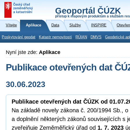
Geoportál ČÚZK
přístup k mapovým produktům a službám res
Vítejte
Aplikace
Data
Služby
INSPIRE
Otevřen
Poskytování geodat
Katastr nemovitostí
RÚIAN
DMVS
Geodetické ap
Nyní jste zde:
Aplikace
Publikace otevřených dat ČÚ
30.06.2023
Publikace otevřených dat ČÚZK od 01.07.2
Na základě novely zákona č. 200/1994 Sb., 
a doplnění některých zákonů souvisejících s 
zveřejňuje Zeměměřický úřad od
1. 7. 2023
ú