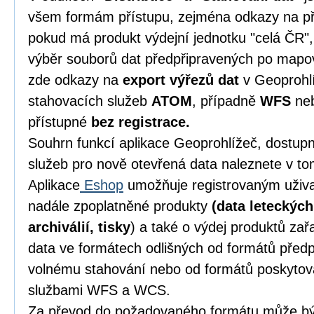
všem formám přístupu, zejména odkazy na př
pokud má produkt výdejní jednotku "celá ČR",
výběr souborů dat předpřipravených po mapový
zde odkazy na
export výřezů dat
v Geoprohlí
stahovacích služeb
ATOM
, případně
WFS
ne
přístupné
bez registrace.
Souhrn funkcí aplikace Geoprohlížeč, dostu
služeb pro nově otevřená data naleznete v t
Aplikace
Eshop
umožňuje registrovaným uživ
nadále zpoplatněné produkty
(data leteckýc
archiválií, tisky
) a také o výdej produktů za
data ve formátech odlišných od formátů před
volnému stahování nebo od formátů poskytov
službami WFS a WCS.
Za převod do požadovaného formátu může být,