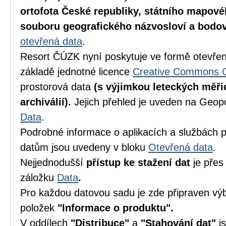
ortofota České republiky, státního mapové
souboru geografického názvosloví a bodov
otevřená data
.
Resort ČÚZK nyní poskytuje ve formě otevřen
základě jednotné licence
Creative Commons C
prostorová data
(s výjimkou leteckých měř
archiválií).
Jejich přehled je uveden na Geop
Data
.
Podrobné informace o aplikacích a službách p
datům jsou uvedeny v bloku
Otevřená data
.
Nejjednodušší
přístup ke stažení dat
je pře
záložku
Data
.
Pro každou datovou sadu je zde připraven v
položek
"Informace o produktu".
V oddílech
"Distribuce"
a
"Stahování dat"
js