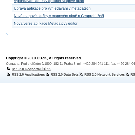
Vyhledávání adres v aplikaci Mapové okno
Úprava aplikace pro vyhledávání v metadatech
Nové mapové služby v mapovém okně a Geoprohlížeči
Nová verze aplikace Metadatový editor
Copyright © 2010 ČÚZK, All rights reserved.
Contacts: Pod sídlištěm 9/1800, 182 11 Praha 8, tel.: +420 284 041 111, fax: +420 284 0
RSS 2.0 Geoportal ČÚZK
RSS 2.0 Applications
RSS 2.0 Data Sets
RSS 2.0 Network Services
RS