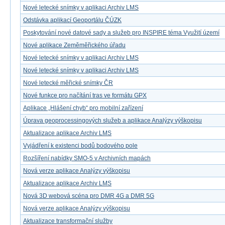
Nové letecké snímky v aplikaci Archiv LMS
Odstávka aplikací Geoportálu ČÚZK
Poskytování nové datové sady a služeb pro INSPIRE téma Využití území
Nové aplikace Zeměměřického úřadu
Nové letecké snímky v aplikaci Archiv LMS
Nové letecké snímky v aplikaci Archiv LMS
Nové letecké měřické snímky ČR
Nové funkce pro načítání tras ve formátu GPX
Aplikace „Hlášení chyb“ pro mobilní zařízení
Úprava geoprocessingových služeb a aplikace Analýzy výškopisu
Aktualizace aplikace Archiv LMS
Vyjádření k existenci bodů bodového pole
Rozšíření nabídky SMO-5 v Archivních mapách
Nová verze aplikace Analýzy výškopisu
Aktualizace aplikace Archiv LMS
Nová 3D webová scéna pro DMR 4G a DMR 5G
Nová verze aplikace Analýzy výškopisu
Aktualizace transformační služby