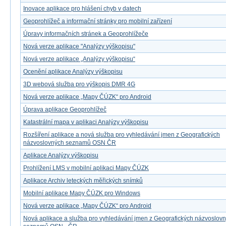
Inovace aplikace pro hlášení chyb v datech
Geoprohlížeč a informační stránky pro mobilní zařízení
Úpravy informačních stránek a Geoprohlížeče
Nová verze aplikace "Analýzy výškopisu"
Nová verze aplikace „Analýzy výškopisu“
Ocenění aplikace Analýzy výškopisu
3D webová služba pro výškopis DMR 4G
Nová verze aplikace „Mapy ČÚZK“ pro Android
Úprava aplikace Geoprohlížeč
Katastrální mapa v aplikaci Analýzy výškopisu
Rozšíření aplikace a nová služba pro vyhledávání jmen z Geografických
názvoslovných seznamů OSN ČR
Aplikace Analýzy výškopisu
Prohlížení LMS v mobilní aplikaci Mapy ČÚZK
Aplikace Archiv leteckých měřických snímků
Mobilní aplikace Mapy ČÚZK pro Windows
Nová verze aplikace „Mapy ČÚZK“ pro Android
Nová aplikace a služba pro vyhledávání jmen z Geografických názvoslov