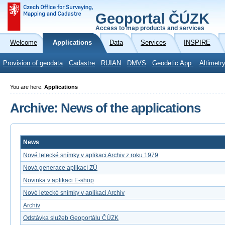
Geoportal ČÚZK
Access to map products and services
Welcome
Applications
Data
Services
INSPIRE
Provision of geodata
Cadastre
RUIAN
DMVS
Geodetic App.
Altimetr
You are here:
Applications
Archive: News of the applications
News
Nové letecké snímky v aplikaci Archiv z roku 1979
Nová generace aplikací ZÚ
Novinka v aplikaci E-shop
Nové letecké snímky v aplikaci Archiv
Archiv
Odstávka služeb Geoportálu ČÚZK