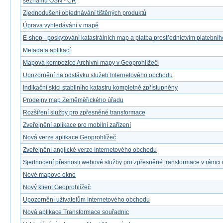
seznamů OSN - ČR
Zjednodušení objednávání tištěných produktů
Úprava vyhledávání v mapě
E-shop - poskytování katastrálních map a platba prostřednictvím platebníh
Metadata aplikací
Mapová kompozice Archivní mapy v Geoprohlížeči
Upozornění na odstávku služeb Internetového obchodu
Indikační skici stabilního katastru kompletně zpřístupněny
Prodejny map Zeměměřického úřadu
Rozšíření služby pro zpřesněné transformace
Zveřejnění aplikace pro mobilní zařízení
Nová verze aplikace Geoprohlížeč
Zveřejnění anglické verze Internetového obchodu
Sjednocení přesnosti webové služby pro zpřesněné transformace v rámci
Nové mapové okno
Nový klient Geoprohlížeč
Upozornění uživatelům Internetového obchodu
Nová aplikace Transformace souřadnic