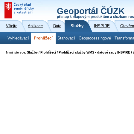
Geoportál ČÚZK
přístup k mapovým produktům a službám res
Vítejte
Aplikace
Data
Služby
INSPIRE
Otevřen
Vyhledávací
Prohlížecí
Stahovací
Geoprocessingové
Transforma
Nyní jste zde:
Služby / Prohlížecí / Prohlížecí služby WMS - datové sady INSPIRE /