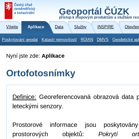
Geoportál ČÚZK
přístup k mapovým produktům a službám res
Vítejte
Aplikace
Data
Služby
INSPIRE
Otevřen
Poskytování geodat
Katastr nemovitostí
RÚIAN
DMVS
Geodetické ap
Nyní jste zde:
Aplikace
Ortofotosnímky
Definice:
Georeferencovaná obrazová data po
leteckými senzory.
Prostorové informace jsou poskytovány
prostorových objektů:
Pokrytí or