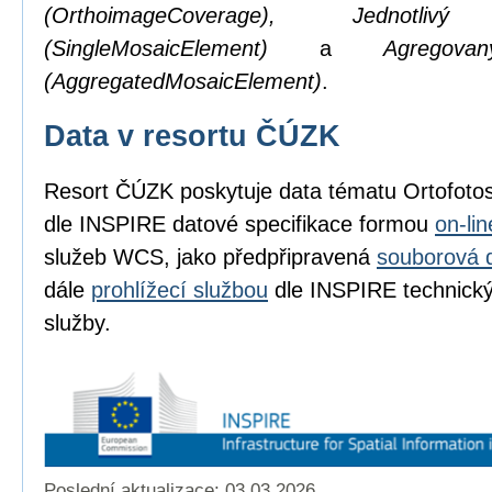
(OrthoimageCoverage), Jednotl
(SingleMosaicElement)
a
Agregov
(AggregatedMosaicElement)
.
Data v resortu ČÚZK
Resort ČÚZK poskytuje data tématu Ortofot
dle INSPIRE datové specifikace formou
on-li
služeb WCS, jako předpřipravená
souborová 
dále
prohlížecí službou
dle INSPIRE technickýc
služby.
Poslední aktualizace: 03.03.2026