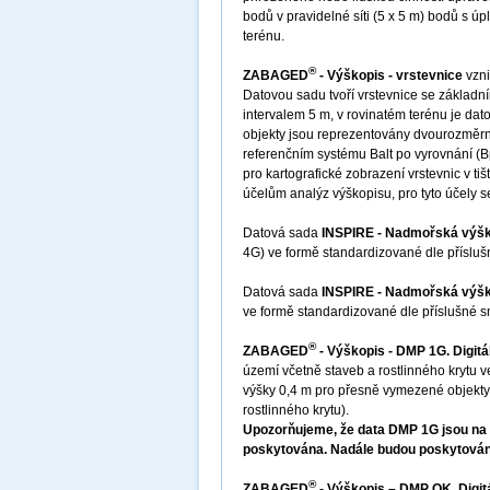
bodů v pravidelné síti (5 x 5 m) bodů s 
terénu.
®
ZABAGED
- Výškopis - vrstevnice
vzni
Datovou sadu tvoří vrstevnice se základní
intervalem 5 m, v rovinatém terénu je da
objekty jsou reprezentovány dvourozměr
referenčním systému Balt po vyrovnání (B
pro kartografické zobrazení vrstevnic v ti
účelům analýz výškopisu, pro tyto účel
Datová sada
INSPIRE - Nadmořská výšk
4G) ve formě standardizované dle příslu
Datová sada
INSPIRE - Nadmořská výška
ve formě standardizované dle příslušné 
®
ZABAGED
- Výškopis - DMP 1G. Digit
území včetně staveb a rostlinného krytu 
výšky 0,4 m pro přesně vymezené objekty 
rostlinného krytu).
Upozorňujeme, že data DMP 1G jsou na v
poskytována. Nadále budou poskytován
®
ZABAGED
- Výškopis – DMP OK. Digit