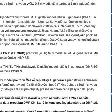
úplnou střední chybou výšky 0,3 m v odkrytém terénu a 1 m v zalesněném
kly odvozením z produktu Digitální model reliéfu 5.generace (DMR 5G).
m intervalem 1 m, atributem jsou rozlišeny zdůrazněné vrstevnice s
tová sada doplněná o doplňkové vrstevnice s intervalem 0,5 m. Všechny
nou vektorovou prostorovou složkou. Nadmořská výška ve výškovém
pv) je uložena v atributu „VYSKA“. Datovou sadu lze využít jako podklad
štěných i digitálních mapových dílech. Datová sada vrstevnic není určena k
y se doporučuje využívat DMR 4G nebo DMR 5G.
a GRID (EL GRID)
představuje Digitální model reliéfu 4. generace (DMR
šné směrnice INSPIRE.
 TIN (EL TIN)
představuje Digitální model reliéfu 5. generace (DMR 5G)
směrnice INSPIRE.
ální model povrchu České republiky 1. generace
představuje zobrazení
ve formě nepravidelné sítě výškových bodů (TIN) s úplnou střední chybou
(budovy) a 0,7 m pro objekty přesně neohraničené (lesy a další prvky
ětšině území již zastaralá a proto nebudou od 1.1 2027 nadále
a data produktu DMP OK, který je koncipován, jako náhrada DMP 1G.
ální model povrchu České republiky z obrazové korelace
, vytvářený