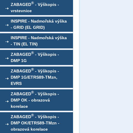
®
ZABAGED
- Výškopis -
vrstevnice
INSPIRE - Nadmořská výška
- GRID (EL GRID)
INSPIRE - Nadmořská výška
- TIN (EL TIN)
®
ZABAGED
- Výškopis -
DMP 1G
®
ZABAGED
- Výškopis -
DMP 1G/ETRS89-TMzn,
EVRS
®
ZABAGED
- Výškopis -
DMP OK - obrazová
korelace
®
ZABAGED
- Výškopis -
DMP OK/ETRS89-TMzn -
obrazová korelace