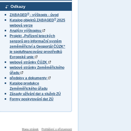
Odkazy
®
ZABAGED
- výškopis - úvod
®
Katalog objektů ZABAGED
2025
webová verze
Analýzy výškopisu
Projekt „Pořízení leteckých
senzorů pro informační systém
zeměměřictví a Geoportál ČÚZK“
je spolufinancovánz prostředků
Evropské unie
webové stránky ČÚZK
webové stránky Zeměměřického
úřadu
předpisy a dokumenty
Katalog produkce
Zeměměřického úřadu
Zásady užívání dat a služeb ZÚ
Formy poskytování dat ZÚ
Mapa stránek
Prohlášení o přístupnosti