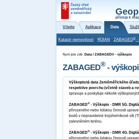
Geop
přístup k ma
Vítejte
Aplikace
Data
Služ
®
Katastr nemovitostí
RÚIAN
ZABAGED
-
Nyní jste zde:
Data / ZABAGED® - výškopis
®
ZABAGED
- výškopi
Výškopisná data Zeměměřického úřad
respektive povrchu (včetně staveb a ro
spravuje a poskytuje několik výškopisnýc
®
ZABAGED
- Výškopis - DMR 5G. Digitá
přirozeného nebo lidskou činností uprave
bodů v nepravidelné trojúhelníkové síti (
zalesněném terénu.
®
ZABAGED
- Výškopis - DMR 4G. Digitá
přirozeného nebo lidskou činností uprave