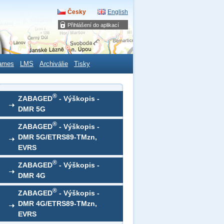
Česky
English
Přihlášení do aplikací
ames
LMS
Archiválie
Tisky
®
ZABAGED
- Výškopis -
DMR 5G
®
ZABAGED
- Výškopis -
DMR 5G/ETRS89-TMzn,
EVRS
®
ZABAGED
- Výškopis -
DMR 4G
®
ZABAGED
- Výškopis -
DMR 4G/ETRS89-TMzn,
EVRS