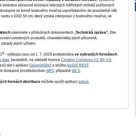
iká metodou obrazové korelace leteckých měřických snímků pořízených
e dostupná ve formě bodového mračna uspořádaného do pravidelné sítě
 rastru s GSD 50 cm, který vzniká interpolací z bodového mračna, ve
uktech
naleznete v příslušných dokumentech „
Technická zpráva“
, Zde
ování uvedených produktů, charakteristiky jejich přesnosti,
zásady jejich užívání.
®
ED
- výškopis jsou od 1. 7. 2023 poskytována
ve vybraných formátech
á data
, bezplatně, na základě licence
Creative Commons CC BY 4.0.
řezů dat v aplikaci
Geoprohlížeč
a služby
ArcGIS REST
.
b dostupné prostřednictvím
WFS
, případně
WCS
.
ných formách distribuce
můžete využít aplikaci
eshop
.
a