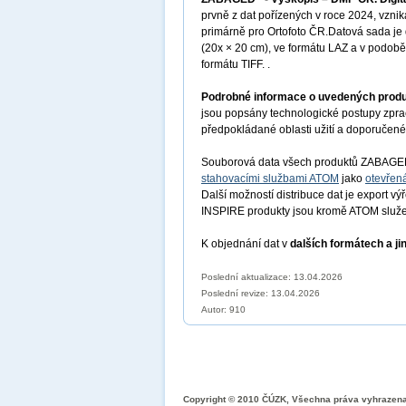
prvně z dat pořízených v roce 2024, vzn
primárně pro Ortofoto ČR.Datová sada j
(20x × 20 cm), ve formátu LAZ a v podobě
formátu TIFF.
.
Podrobné informace o uvedených prod
jsou popsány technologické postupy zprac
předpokládané oblasti užití a doporučené 
Souborová data všech produktů ZABAG
stahovacími službami ATOM
jako
otevřen
Další možností distribuce dat je export vý
INSPIRE produkty jsou kromě ATOM služe
K objednání dat v
dalších formátech a ji
Poslední aktualizace: 13.04.2026
Poslední revize:
13.04.2026
Autor: 910
Copyright © 2010 ČÚZK, Všechna práva vyhrazen