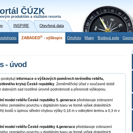
ortál ČÚZK
povým produktům a službám resortu
by
INSPIRE
Otevřená data
®
 polohopis
ZABAGED
- výškopis
Ortofoto
Mapy
Bodová pole
Geon
s - úvod
u
poskytují
informace o výškových poměrech terénního reliéfu,
stlinného krytu) České republiky
. Zeměměřický úřad v současné době
h datových sad rozdílné úrovně podrobnosti a přesnosti výškopisu.
lní model reliéfu České republiky 5. generace
představuje zobrazení
ného zemského povrchu v digitálním tvaru ve formě výšek diskrétních
TIN) bodů s úplnou střední chybou výšky 0,18 m v odkrytém terénu a 0,3 m v
lní model reliéfu České republiky 4.generace
představuje zobrazení
ného zemského povrchu v digitálním tvaru ve formě výšek diskrétních