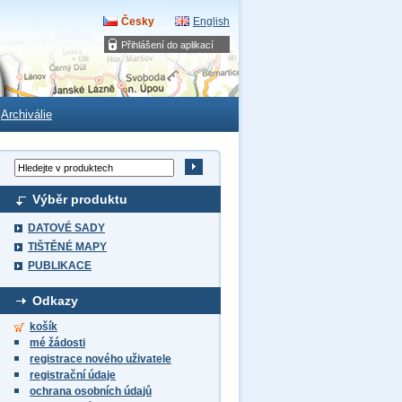
Česky
English
Přihlášení do aplikací
Archiválie
Výběr produktu
DATOVÉ SADY
TIŠTĚNÉ MAPY
PUBLIKACE
Odkazy
košík
mé žádosti
registrace nového uživatele
registrační údaje
ochrana osobních údajů