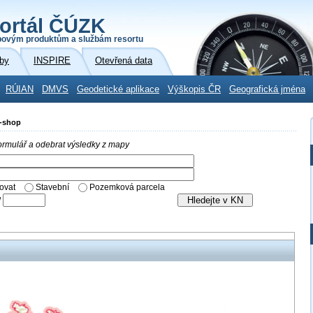
ortál ČÚZK
povým produktům a službám resortu
by
INSPIRE
Otevřená data
RÚIAN
DMVS
Geodetické aplikace
Výškopis ČR
Geografická jména
E-shop
 formulář a odebrat výsledky z mapy
ovat
Stavební
Pozemková parcela
/