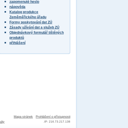
zapomenuté heslo
nápověda
Katalog produkce
Zeměměřického úřadu
Formy poskytování dat ZÚ
Zásady užívání dat a služeb ZÚ
Objednávkový formulář tištěných
produktů
přihlášení
Mapa stránek
Prohlášení o přístupnosti
nály
.
IP: 216.73.217.138