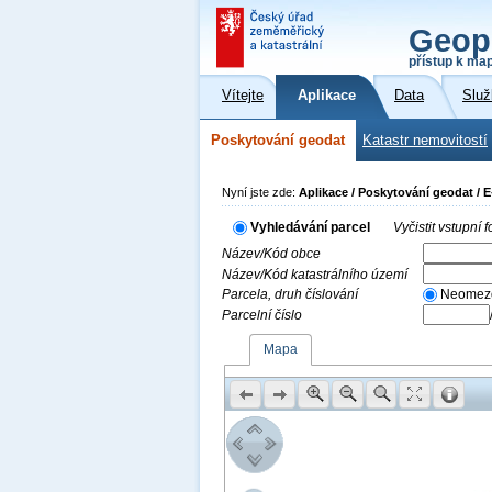
Geop
přístup k ma
Vítejte
Aplikace
Data
Služ
Poskytování geodat
Katastr nemovitostí
Nyní jste zde:
Aplikace / Poskytování geodat / 
Vyhledávání parcel
Vyčistit vstupní
Název/Kód obce
Název/Kód katastrálního území
Parcela, druh číslování
Neomez
Parcelní číslo
Mapa