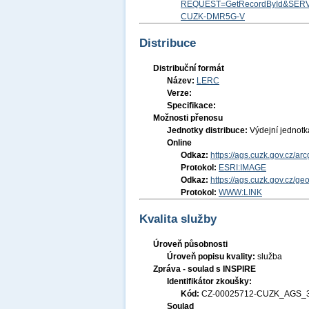
REQUEST=GetRecordById&SERV
CUZK-DMR5G-V
Distribuce
Distribuční formát
Název:
LERC
Verze:
Specifikace:
Možnosti přenosu
Jednotky distribuce:
Výdejní jednot
Online
Odkaz:
https://ags.cuzk.gov.cz/a
Protokol:
ESRI:IMAGE
Odkaz:
https://ags.cuzk.gov.cz/
Protokol:
WWW:LINK
Kvalita služby
Úroveň působnosti
Úroveň popisu kvality:
služba
Zpráva - soulad s INSPIRE
Identifikátor zkoušky:
Kód:
CZ-00025712-CUZK_AGS_
Soulad