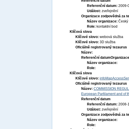
Referenční datum
Referenční datum:
2009-
Událost:
zveřejnění
Organizace zodpovědná za t
Název organizace:
Český 
Role:
kontaktní bod
Klíčová slova
Klíčové slovo:
webová služba
Klíčové slovo:
3D služba
Oficiálně registrovaný tezaurus
Název:
Referenční datum
Organizace
Název organizace:
Role:
Klíčová slova
Klíčové slovo:
infoMapAccessSer
Oficiálně registrovaný tezaurus
Název:
COMMISSION REGULATI
European Partilament and of th
Referenční datum
Referenční datum:
2008-
Událost:
zveřejnění
Organizace zodpovědná za t
Název organizace:
Role: