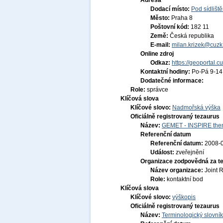
Adresa
Dodací místo:
Pod sídlišt
Město:
Praha 8
Poštovní kód:
182 11
Země:
Česká republika
E-mail:
milan.krizek@cuzk
Online zdroj
Odkaz:
https://geoportal.c
Kontaktní hodiny:
Po-Pá 9-1
Dodatečné informace:
Role:
správce
Klíčová slova
Klíčové slovo:
Nadmořská výška
Oficiálně registrovaný tezaurus
Název:
GEMET - INSPIRE them
Referenční datum
Referenční datum:
2008-
Událost:
zveřejnění
Organizace zodpovědná za t
Název organizace:
Joint 
Role:
kontaktní bod
Klíčová slova
Klíčové slovo:
výškopis
Oficiálně registrovaný tezaurus
Název:
Terminologický slovník