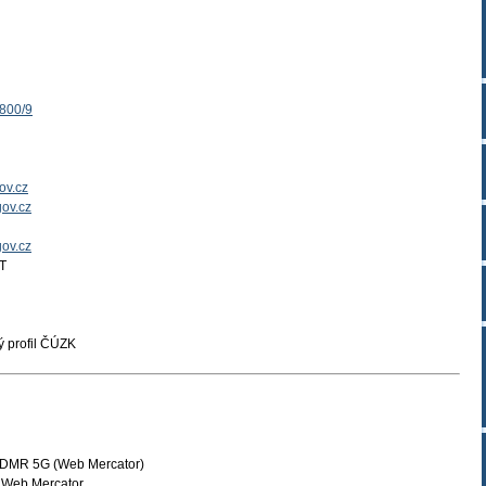
1800/9
ov.cz
ov.cz
gov.cz
T
 profil ČÚZK
 DMR 5G (Web Mercator)
 Web Mercator