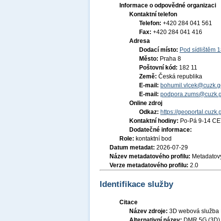
Informace o odpovědné organizaci
Kontaktní telefon
Telefon:
+420 284 041 561
Fax:
+420 284 041 416
Adresa
Dodací místo:
Pod sídlištěm 
Město:
Praha 8
Poštovní kód:
182 11
Země:
Česká republika
E-mail:
bohumil.vlcek@cuzk.g
E-mail:
podpora.zums@cuzk.g
Online zdroj
Odkaz:
https://geoportal.cuzk.
Kontaktní hodiny:
Po-Pá 9-14 CE
Dodatečné informace:
Role:
kontaktní bod
Datum metadat:
2026-07-29
Název metadatového profilu:
Metadatový
Verze metadatového profilu:
2.0
Identifikace služby
Citace
Název zdroje:
3D webová služba
Alternativní název:
DMR 5G (3D)