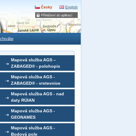
Česky
English
Přihlášení do aplikací
chiválie
Mapová služba AGS –
ZABAGED® - polohopis
Mapová služba AGS -
ZABAGED® - vrstevnice
Mapová služba AGS - nad
daty RÚIAN
Mapová služba AGS -
GEONAMES
Mapová služba AGS -
Bodová pole