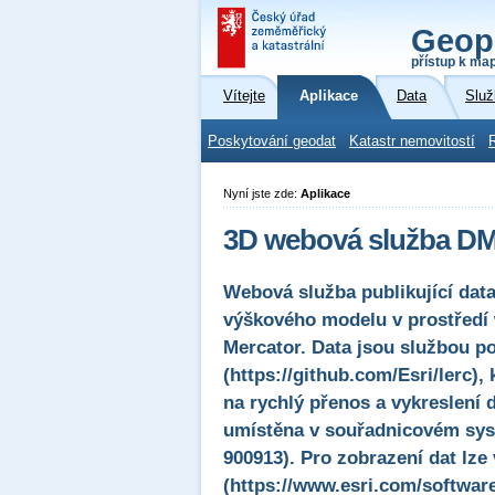
Geop
přístup k ma
Vítejte
Aplikace
Data
Služ
Poskytování geodat
Katastr nemovitostí
Nyní jste zde:
Aplikace
3D webová služba DM
Webová služba publikující da
výškového modelu v prostředí
Mercator. Data jsou službou 
(https://github.com/Esri/lerc)
na rychlý přenos a vykreslení 
umístěna v souřadnicovém sys
900913). Pro zobrazení dat lze 
(https://www.esri.com/softwar