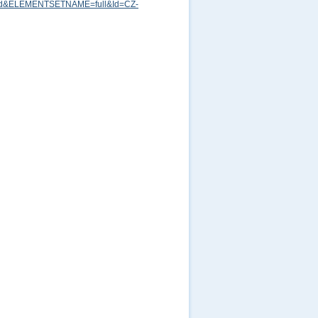
md&ELEMENTSETNAME=full&Id=CZ-