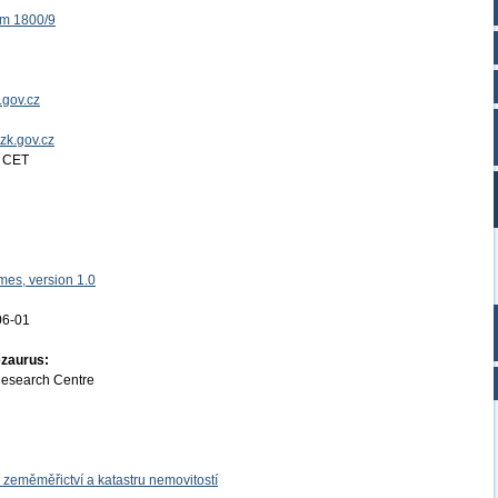
ěm 1800/9
.gov.cz
uzk.gov.cz
4 CET
es, version 1.0
06-01
ezaurus:
Research Centre
 zeměměřictví a katastru nemovitostí