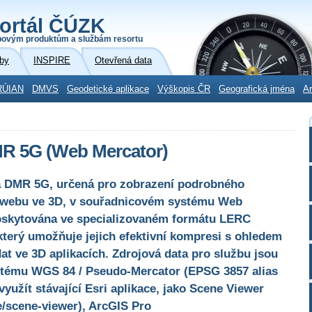
ortál ČÚZK
povým produktům a službám resortu
by
INSPIRE
Otevřená data
RÚIAN
DMVS
Geodetické aplikace
Výškopis ČR
Geografická jména
Ar
R 5G (Web Mercator)
ta DMR 5G, určená pro zobrazení podrobného
 webu ve 3D, v souřadnicovém systému Web
poskytována ve specializovaném formátu LERC
, který umožňuje jejich efektivní kompresi s ohledem
dat ve 3D aplikacích. Zdrojová data pro službu jsou
tému WGS 84 / Pseudo-Mercator (EPSG 3857 alias
využít stávající Esri aplikace, jako Scene Viewer
e/scene-viewer), ArcGIS Pro