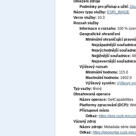
Omezení zdroje
Podmínky pro přístup a užití:
Zás
Název typu služby:
ESRI_IMAGE
Verze služby:
10.3
Rozsah služby
Informace o rozsahu:
100 % území
Geografické ohraničení
Minimální ohraničující pravoú
Nejzápadnější souřadnic
Nejvýchodnější souřadni
Nejjižnější souřadnice:
48
Nejsevernější souřadnic
Výškový rozsah
Minimální hodnota:
115.0
Maximální hodnota:
1602.0
Výškový systém:
Výškový sys
Typ vazby:
těsný
Obsahovaná operace
Název operace:
GetCapabilities
Platformy zpracování (DCP):
Web
Přístupové místo
Odkaz:
https://ags.cuzk.gov.
Vázaný zdroj
Název zdroje:
Metadata série dat
Odkaz:
https://geoportal.cuzk.go