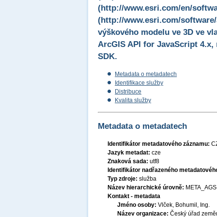
(http://www.esri.com/en/softwa
(http://www.esri.com/software/
výškového modelu ve 3D ve vla
ArcGIS API for JavaScript 4.x,
SDK.
Metadata o metadatech
Identifikace služby
Distribuce
Kvalita služby
Metadata o metadatech
Identifikátor metadatového záznamu:
C
Jazyk metadat:
cze
Znaková sada:
utf8
Identifikátor nadřazeného metadatové
Typ zdroje:
služba
Název hierarchické úrovně:
META_AGS
Kontakt - metadata
Jméno osoby:
Vlček, Bohumil, Ing.
Název organizace:
Český úřad zeměm