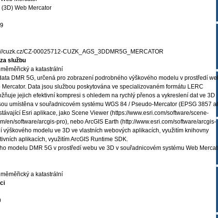
(3D) Web Mercator
19
s://cuzk.cz/CZ-00025712-CUZK_AGS_3DDMR5G_MERCATOR
za službu
měměřický a katastrální
 data DMR 5G, určená pro zobrazení podrobného výškového modelu v prostředí w
 Mercator. Data jsou službou poskytována ve specializovaném formátu LERC
umožňuje jejich efektivní kompresi s ohledem na rychlý přenos a vykreslení dat ve 3D
u jsou umístěna v souřadnicovém systému WGS 84 / Pseudo-Mercator (EPSG 3857 al
stávající Esri aplikace, jako Scene Viewer (https://www.esri.com/software/scene-
om/en/software/arcgis-pro), nebo ArcGIS Earth (http://www.esri.com/software/arcgis-
ení výškového modelu ve 3D ve vlastních webových aplikacích, využitím knihovny
ativních aplikacích, využitím ArcGIS Runtime SDK.
ho modelu DMR 5G v prostředí webu ve 3D v souřadnicovém systému Web Mercato
měměřický a katastrální
ci
0