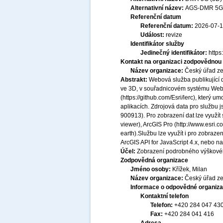
Alternativní název:
AGS-DMR 5G 
Referenční datum
Referenční datum:
2026-07-
Událost:
revize
Identifikátor služby
Jedinečný identifikátor:
http
Kontakt na organizaci zodpovědnou 
Název organizace:
Český úřad ze
Abstrakt:
Webová služba publikující
ve 3D, v souřadnicovém systému Web
(https://github.com/Esri/lerc), který 
aplikacích. Zdrojová data pro služb
900913). Pro zobrazení dat lze využít 
viewer), ArcGIS Pro (http://www.esri.c
earth).Službu lze využít i pro zobraz
ArcGIS API for JavaScript 4.x, nebo n
Účel:
Zobrazení podrobného výškové
Zodpovědná organizace
Jméno osoby:
Křížek, Milan
Název organizace:
Český úřad ze
Informace o odpovědné organiza
Kontaktní telefon
Telefon:
+420 284 047 43
Fax:
+420 284 041 416