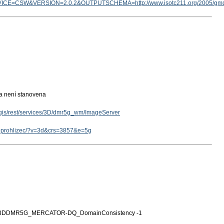
ICE=CSW&VERSION=2.0.2&OUTPUTSCHEMA=http://www.isotc211.org/2005/g
ka není stanovena
rcgis/rest/services/3D/dmr5g_wm/ImageServer
geoprohlizec/?v=3d&crs=3857&e=5g
3DDMR5G_MERCATOR-DQ_DomainConsistency -1