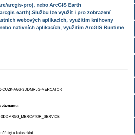
re/arcgis-pro), nebo ArcGIS Earth
arcgis-earth).Službu lze využít i pro zobrazení
stních webových aplikacích, využitím knihovny
 nebo nativních aplikacích, využitím ArcGIS Runtime
Z-CUZK-AGS-3DDMR5G-MERCATOR
ho záznamu:
-3DDMR5G_MERCATOR_SERVICE
ěřický a katastrální