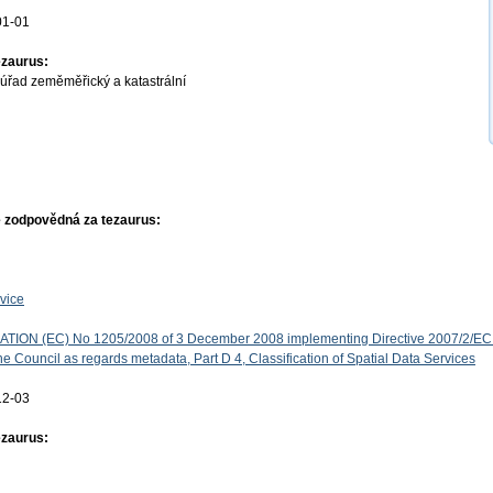
01-01
ezaurus:
úřad zeměměřický a katastrální
 zodpovědná za tezaurus:
vice
ON (EC) No 1205/2008 of 3 December 2008 implementing Directive 2007/2/EC 
e Council as regards metadata, Part D 4, Classification of Spatial Data Services
12-03
ezaurus: