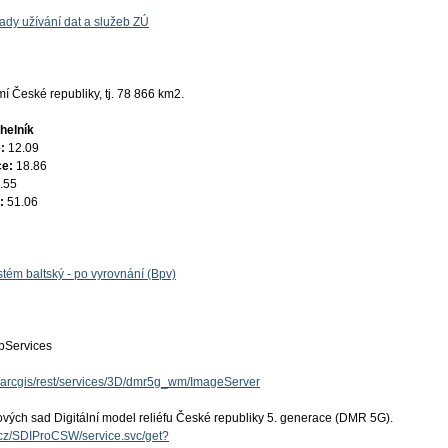
ady užívání dat a služeb ZÚ
 České republiky, tj. 78 866 km2.
helník
e:
12.09
ce:
18.86
.55
e:
51.06
tém baltský - po vyrovnání (Bpv)
Services
cz/arcgis/rest/services/3D/dmr5g_wm/ImageServer
ových sad Digitální model reliéfu České republiky 5. generace (DMR 5G).
v.cz/SDIProCSW/service.svc/get?