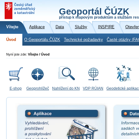
Geoportál ČÚZK
přístup k mapovým produktům a službám res
Vítejte
Aplikace
Data
Služby
INSPIRE
Otevře
Úvod
O Geoportálu ČÚZK
Technické požadavky
Časté otázky (FA
Nyní jste zde:
Vítejte / Úvod
E-shop
Geoprohlížeč
Nahlížení do KN
VDP RÚIAN
Geodetické aplika