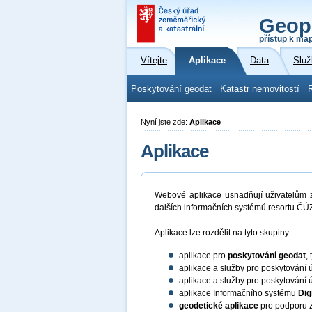
Geop
přístup k ma
Vítejte
Aplikace
Data
Služ
Poskytování geodat
Katastr nemovitostí
Nyní jste zde:
Aplikace
Aplikace
Webové aplikace usnadňují uživatelům zí
dalších informačních systémů resortu ČÚZ
Aplikace lze rozdělit na tyto skupiny:
aplikace pro
poskytování geodat
,
aplikace a služby pro poskytování 
aplikace a služby pro poskytování 
aplikace Informačního systému
Dig
geodetické aplikace
pro podporu z