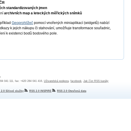
 ČR
ých standardizovaných jmen
ání
archivních map a leteckých měřických snímků
apříklad
Geoprohlížeč
pomocí vnořených miniaplikací (widgetů) nabízí
odkazy k jejich nákupu či stahování, umožňuje transformace souřadnic,
ření k existenci bodů bodového pole.
a
 284 041 111, fax: +420 284 041 416,
Uživatelská podpora
,
facebook
,
Jak číst RSS kanály
 2.0 Síťové služby
RSS 2.0 INSPIRE
RSS 2.0 Otevřená data