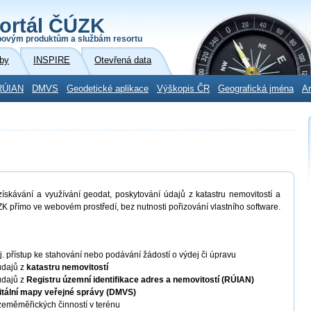
ortál ČÚZK
povým produktům a službám resortu
by
INSPIRE
Otevřená data
RÚIAN
DMVS
Geodetické aplikace
Výškopis ČR
Geografická jména
Ar
skávání a využívání geodat, poskytování údajů z katastru nemovitostí a
K přímo ve webovém prostředí, bez nutnosti pořizování vlastního software.
 tj. přístup ke stahování nebo podávání žádostí o výdej či úpravu
údajů z
katastru nemovitostí
údajů z
Registru územní identifikace adres a nemovitostí (RÚIAN)
itální mapy veřejné správy (DMVS)
eměměřických činností v terénu