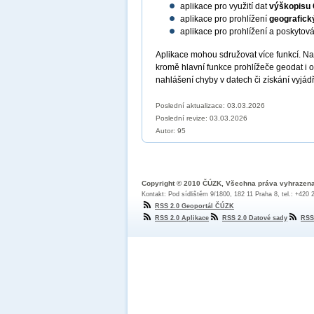
aplikace pro využití dat
výškopisu
aplikace pro prohlížení
geografick
aplikace pro prohlížení a poskytov
Aplikace mohou sdružovat více funkcí. N
kromě hlavní funkce prohlížeče geodat i 
nahlášení chyby v datech či získání vyjád
Poslední aktualizace: 03.03.2026
Poslední revize:
03.03.2026
Autor: 95
Copyright © 2010 ČÚZK, Všechna práva vyhrazen
Kontakt: Pod sídlištěm 9/1800, 182 11 Praha 8, tel.: +420
RSS 2.0 Geoportál ČÚZK
RSS 2.0 Aplikace
RSS 2.0 Datové sady
RSS