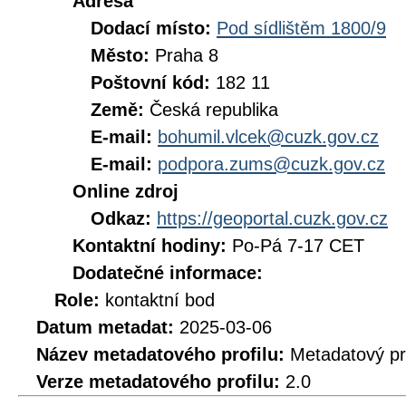
Adresa
Dodací místo:
Pod sídlištěm 1800/9
Město:
Praha 8
Poštovní kód:
182 11
Země:
Česká republika
E-mail:
bohumil.vlcek@cuzk.gov.cz
E-mail:
podpora.zums@cuzk.gov.cz
Online zdroj
Odkaz:
https://geoportal.cuzk.gov.cz
Kontaktní hodiny:
Po-Pá 7-17 CET
Dodatečné informace:
Role:
kontaktní bod
Datum metadat:
2025-03-06
Název metadatového profilu:
Metadatový pr
Verze metadatového profilu:
2.0