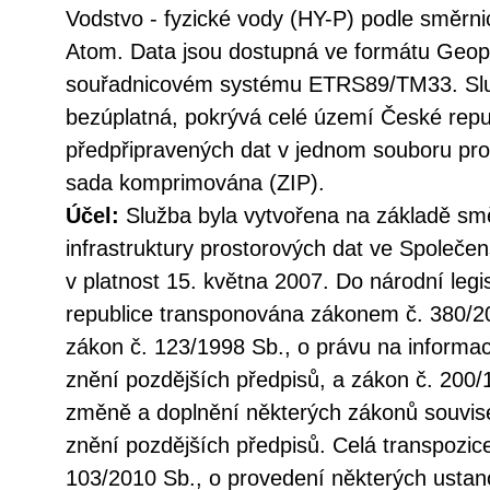
Vodstvo - fyzické vody (HY-P) podle směrn
Atom. Data jsou dostupná ve formátu Geo
souřadnicovém systému ETRS89/TM33. Služ
bezúplatná, pokrývá celé území České repu
předpřipravených dat v jednom souboru pro 
sada komprimována (ZIP).
Účel:
Služba byla vytvořena na základě sm
infrastruktury prostorových dat ve Společen
v platnost 15. května 2007. Do národní legi
republice transponována zákonem č. 380/20
zákon č. 123/1998 Sb., o právu na informac
znění pozdějších předpisů, a zákon č. 200/
změně a doplnění některých zákonů souvise
znění pozdějších předpisů. Celá transpozic
103/2010 Sb., o provedení některých ustan