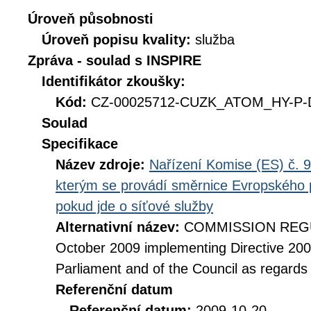
Úroveň působnosti
Úroveň popisu kvality:
služba
Zpráva - soulad s INSPIRE
Identifikátor zkoušky:
Kód:
CZ-00025712-CUZK_ATOM_HY-P-D
Soulad
Specifikace
Název zdroje:
Nařízení Komise (ES) č. 9
kterým se provádí směrnice Evropského 
pokud jde o síťové služby
Alternativní název:
COMMISSION REGUL
October 2009 implementing Directive 20
Parliament and of the Council as regards
Referenční datum
Referenční datum:
2009-10-20