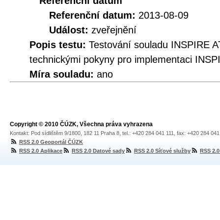
Referenční datum
Referenční datum:
2013-08-09
Událost:
zveřejnění
Popis testu:
Testování souladu INSPIRE A
technickými pokyny pro implementaci INSP
Míra souladu:
ano
Copyright © 2010 ČÚZK, Všechna práva vyhrazena
Kontakt: Pod sídlištěm 9/1800, 182 11 Praha 8, tel.: +420 284 041 111, fax: +420 284 04
RSS 2.0 Geoportál ČÚZK
RSS 2.0 Aplikace
RSS 2.0 Datové sady
RSS 2.0 Síťové služby
RSS 2.0