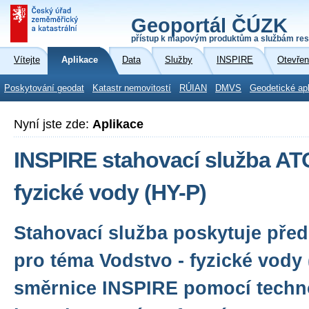
Geoportál ČÚZK
přístup k mapovým produktům a službám res
Vítejte
Aplikace
Data
Služby
INSPIRE
Otevřen
Poskytování geodat
Katastr nemovitostí
RÚIAN
DMVS
Geodetické ap
Nyní jste zde:
Aplikace
INSPIRE stahovací služba AT
fyzické vody (HY-P)
Stahovací služba poskytuje před
pro téma Vodstvo - fyzické vody
směrnice INSPIRE pomocí techn