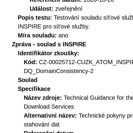
Událost:
zveřejnění
Popis testu:
Testování souladu síťové služ
INSPIRE pro síťové služby.
Míra souladu:
ano
Zpráva - soulad s INSPIRE
Identifikátor zkoušky:
Kód:
CZ-00025712-CUZK_ATOM_INSPI
DQ_DomainConsistency-2
Soulad
Specifikace
Název zdroje:
Technical Guidance for t
Download Services
Alternativní název:
Technické pokyny p
stahování dat