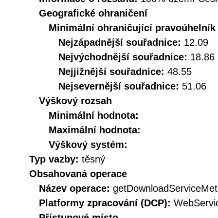
Geografické ohraničení
Minimální ohraničující pravoúhelník
Nejzápadnější souřadnice:
12.09
Nejvýchodnější souřadnice:
18.86
Nejjižnější souřadnice:
48.55
Nejsevernější souřadnice:
51.06
Výškový rozsah
Minimální hodnota:
Maximální hodnota:
Výškový systém:
Typ vazby:
těsný
Obsahovaná operace
Název operace:
getDownloadServiceMet
Platformy zpracování (DCP):
WebServi
Přístupové místo