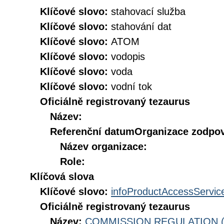
Klíčové slovo:
stahovací služba
Klíčové slovo:
stahování dat
Klíčové slovo:
ATOM
Klíčové slovo:
vodopis
Klíčové slovo:
voda
Klíčové slovo:
vodní tok
Oficiálně registrovaný tezaurus
Název:
Referenční datum
Organizace zodpov
Název organizace:
Role:
Klíčová slova
Klíčové slovo:
infoProductAccessServic
Oficiálně registrovaný tezaurus
Název:
COMMISSION REGULATION (EC