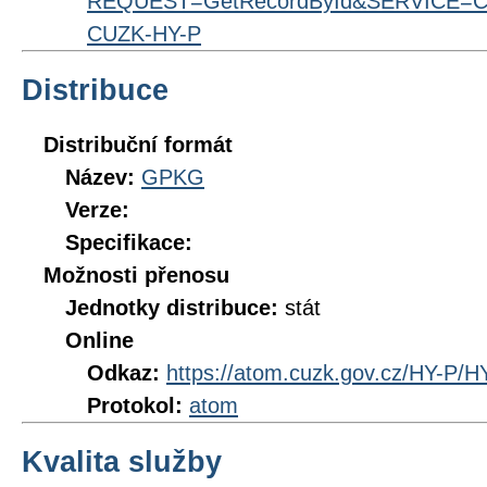
REQUEST=GetRecordById&SERVICE=CS
CUZK-HY-P
Distribuce
Distribuční formát
Název:
GPKG
Verze:
Specifikace:
Možnosti přenosu
Jednotky distribuce:
stát
Online
Odkaz:
https://atom.cuzk.gov.cz/HY-P/H
Protokol:
atom
Kvalita služby