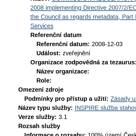
2008 implementing Directive 2007/2/EC
the Council as regards metadata, Part D
Services
Referenční datum
Referenční datum:
2008-12-03
Událost:
zveřejnění
Organizace zodpovědná za tezaurus
Název organizace:
Role:
Omezení zdroje
Podmínky pro přístup a užití:
Zásady u
Název typu služby:
INSPIRE služba stahov
Verze služby:
3.1
Rozsah služby
Informace o rozsahu:
100% území Česk