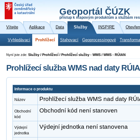
Geoportál ČÚZK
přístup k mapovým produktům a službám res
Vítejte
Aplikace
Data
Služby
INSPIRE
Otevřen
Vyhledávací
Prohlížecí
Stahovací
Geoprocessingové
Transforma
Nyní jste zde:
Služby / Prohlížecí / Prohlížecí služby - WMS / WMS - RÚIAN
Prohlížecí služba WMS nad daty RÚI
Informace o produktu
Prohlížecí služba WMS nad daty RÚ
Název
Obchodní kód není stanoven
Obchodní
kód
Výdejní jednotka není stanovena
Výdejní
jednotka