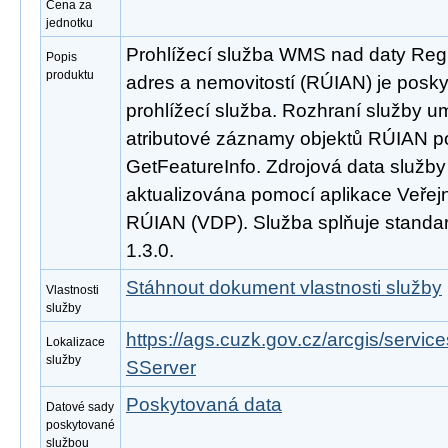
Cena za
jednotku
Prohlížecí služba WMS nad daty Regi
Popis
produktu
adres a nemovitostí (RÚIAN) je posk
prohlížecí služba. Rozhraní služby 
atributové záznamy objektů RÚIAN 
GetFeatureInfo. Zdrojová data služb
aktualizována pomocí aplikace Veřejn
RÚIAN (VDP). Služba splňuje stand
1.3.0.
Stáhnout dokument vlastnosti služby
Vlastnosti
služby
https://ags.cuzk.gov.cz/arcgis/ser
Lokalizace
služby
SServer
Poskytovaná data
Datové sady
poskytované
službou