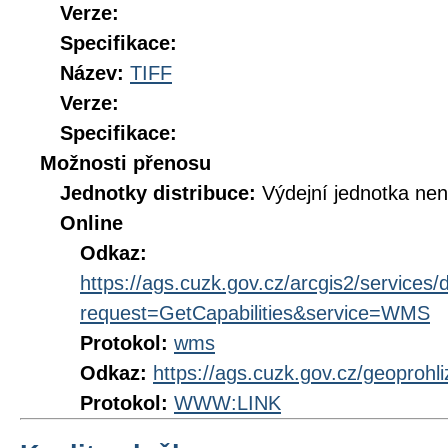
Verze:
Specifikace:
Název:
TIFF
Verze:
Specifikace:
Možnosti přenosu
Jednotky distribuce:
Výdejní jednotka ne
Online
Odkaz:
https://ags.cuzk.gov.cz/arcgis2/servic
request=GetCapabilities&service=WMS
Protokol:
wms
Odkaz:
https://ags.cuzk.gov.cz/geoproh
Protokol:
WWW:LINK