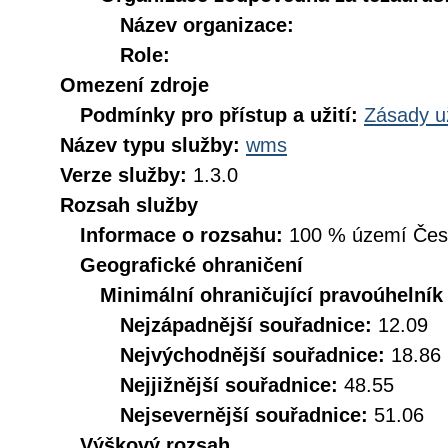
Název organizace:
Role:
Omezení zdroje
Podmínky pro přístup a užití:
Zásady u
Název typu služby:
wms
Verze služby:
1.3.0
Rozsah služby
Informace o rozsahu:
100 % území České
Geografické ohraničení
Minimální ohraničující pravoúhelník
Nejzápadnější souřadnice:
12.09
Nejvýchodnější souřadnice:
18.86
Nejjižnější souřadnice:
48.55
Nejsevernější souřadnice:
51.06
Výškový rozsah