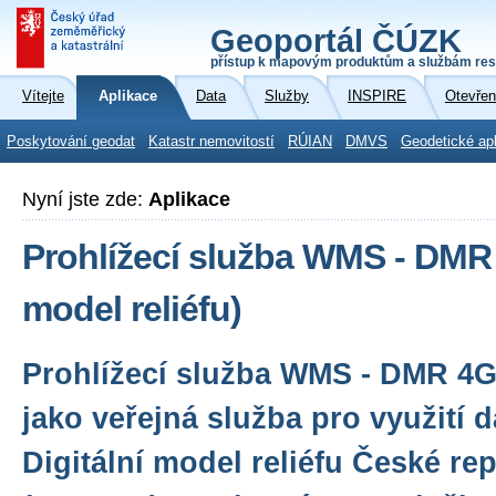
Geoportál ČÚZK
přístup k mapovým produktům a službám res
Vítejte
Aplikace
Data
Služby
INSPIRE
Otevřen
Poskytování geodat
Katastr nemovitostí
RÚIAN
DMVS
Geodetické ap
Nyní jste zde:
Aplikace
Prohlížecí služba WMS - DMR
model reliéfu)
Prohlížecí služba WMS - DMR 4G
jako veřejná služba pro využití 
Digitální model reliéfu České re