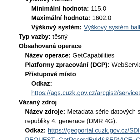
Minimální hodnota:
115.0
Maximální hodnota:
1602.0
Výškový systém:
Výškový systém balt
Typ vazby:
těsný
Obsahovaná operace
Název operace:
GetCapabilities
Platformy zpracování (DCP):
WebServi
Přístupové místo
Odkaz:
https://ags.cuzk.gov.cz/arcgis2/serv
Vázaný zdroj
Název zdroje:
Metadata série datových s
republiky 4. generace (DMR 4G).
Odkaz:
https://geoportal.cuzk.gov.cz/S
REQUEST=GetRecordById&SERVICE=CS