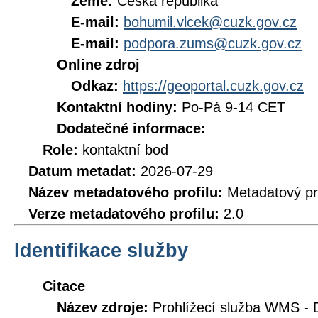
Země:
Česká republika
E-mail:
bohumil.vlcek@cuzk.gov.cz
E-mail:
podpora.zums@cuzk.gov.cz
Online zdroj
Odkaz:
https://geoportal.cuzk.gov.cz
Kontaktní hodiny:
Po-Pá 9-14 CET
Dodatečné informace:
Role:
kontaktní bod
Datum metadat:
2026-07-29
Název metadatového profilu:
Metadatový pr
Verze metadatového profilu:
2.0
Identifikace služby
Citace
Název zdroje:
Prohlížecí služba WMS - 