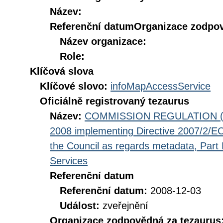
Název:
Referenční datum
Organizace zodpov
Název organizace:
Role:
Klíčová slova
Klíčové slovo:
infoMapAccessService
Oficiálně registrovaný tezaurus
Název:
COMMISSION REGULATION (EC
2008 implementing Directive 2007/2/EC
the Council as regards metadata, Part D
Services
Referenční datum
Referenční datum:
2008-12-03
Událost:
zveřejnění
Organizace zodpovědná za tezaurus