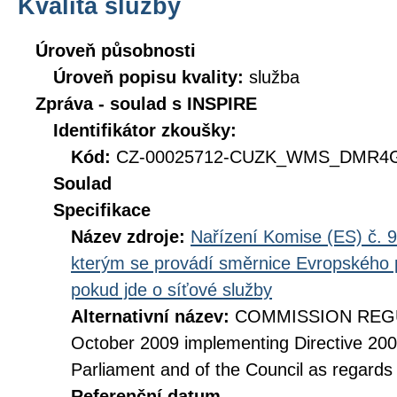
Kvalita služby
Úroveň působnosti
Úroveň popisu kvality:
služba
Zpráva - soulad s INSPIRE
Identifikátor zkoušky:
Kód:
CZ-00025712-CUZK_WMS_DMR4G-
Soulad
Specifikace
Název zdroje:
Nařízení Komise (ES) č. 9
kterým se provádí směrnice Evropského 
pokud jde o síťové služby
Alternativní název:
COMMISSION REGUL
October 2009 implementing Directive 20
Parliament and of the Council as regards
Referenční datum