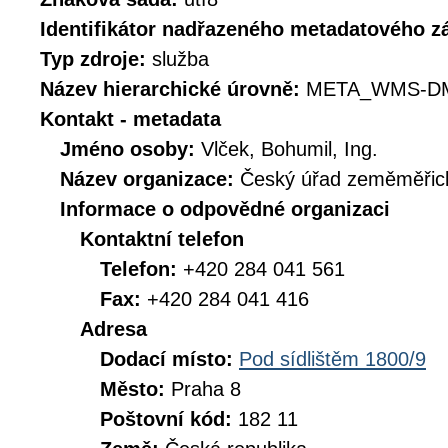
Identifikátor nadřazeného metadatového 
Typ zdroje:
služba
Název hierarchické úrovně:
META_WMS-D
Kontakt - metadata
Jméno osoby:
Vlček, Bohumil, Ing.
Název organizace:
Český úřad zeměměřick
Informace o odpovědné organizaci
Kontaktní telefon
Telefon:
+420 284 041 561
Fax:
+420 284 041 416
Adresa
Dodací místo:
Pod sídlištěm 1800/9
Město:
Praha 8
Poštovní kód:
182 11