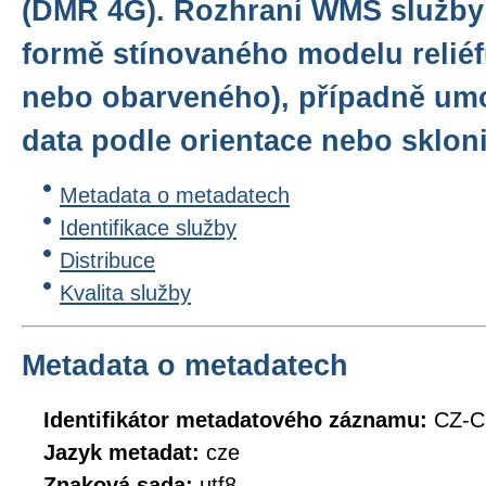
(DMR 4G). Rozhraní WMS služby 
formě stínovaného modelu reliéf
nebo obarveného), případně umo
data podle orientace nebo skloni
Metadata o metadatech
Identifikace služby
Distribuce
Kvalita služby
Metadata o metadatech
Identifikátor metadatového záznamu:
CZ-
Jazyk metadat:
cze
Znaková sada:
utf8