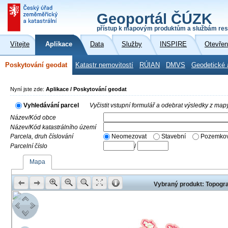
Geoportál ČÚZK
přístup k mapovým produktům a službám res
Vítejte
Aplikace
Data
Služby
INSPIRE
Otevřen
Poskytování geodat
Katastr nemovitostí
RÚIAN
DMVS
Geodetické 
Nyní jste zde:
Aplikace / Poskytování geodat
Vyhledávání parcel
Vyčistit vstupní formulář a odebrat výsledky z map
Název/Kód obce
Název/Kód katastrálního území
Parcela, druh číslování
Neomezovat
Stavební
Pozemkov
Parcelní číslo
/
Mapa
Vybraný produkt: Topogra