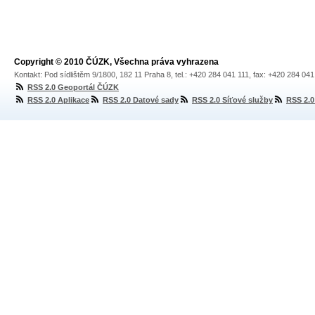
Copyright © 2010 ČÚZK, Všechna práva vyhrazena
Kontakt: Pod sídlištěm 9/1800, 182 11 Praha 8, tel.: +420 284 041 111, fax: +420 284 04
RSS 2.0 Geoportál ČÚZK
RSS 2.0 Aplikace
RSS 2.0 Datové sady
RSS 2.0 Síťové služby
RSS 2.0