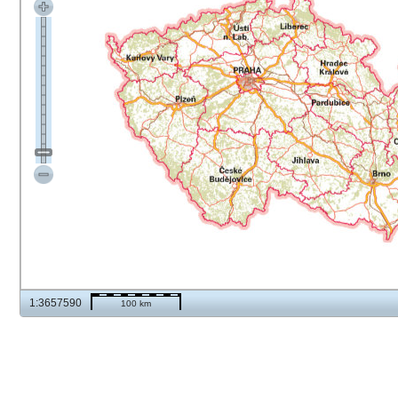
1:3657590
100 km