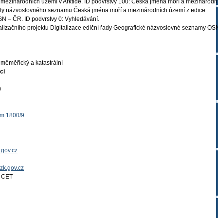
mezinárodních území v Arktidě. ID podvrstvy 100: Česká jména moří a mezinárodn
daty názvoslovného seznamu Česká jména moří a mezinárodních území z edice
 – ČR. ID podvrstvy 0: Vyhledávání.
ealizačního projektu Digitalizace ediční řady Geografické názvoslovné seznamy OS
měměřický a katastrální
ci
0
ěm 1800/9
.gov.cz
uzk.gov.cz
4 CET