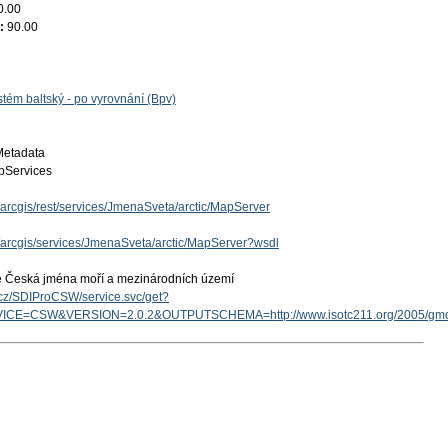
0.00
e:
90.00
tém baltský - po vyrovnání (Bpv)
Metadata
Services
z/arcgis/rest/services/JmenaSveta/arctic/MapServer
z/arcgis/services/JmenaSveta/arctic/MapServer?wsdl
e Česká jména moří a mezinárodních území
v.cz/SDIProCSW/service.svc/get?
ICE=CSW&VERSION=2.0.2&OUTPUTSCHEMA=http://www.isotc211.org/2005/g