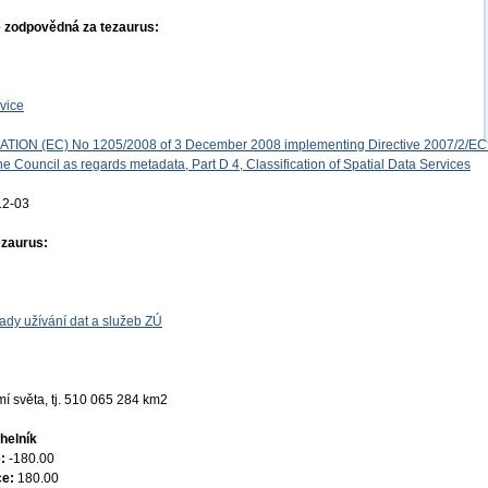
 zodpovědná za tezaurus:
vice
ON (EC) No 1205/2008 of 3 December 2008 implementing Directive 2007/2/EC 
e Council as regards metadata, Part D 4, Classification of Spatial Data Services
12-03
ezaurus:
ady užívání dat a služeb ZÚ
í světa, tj. 510 065 284 km2
helník
e:
-180.00
ce:
180.00