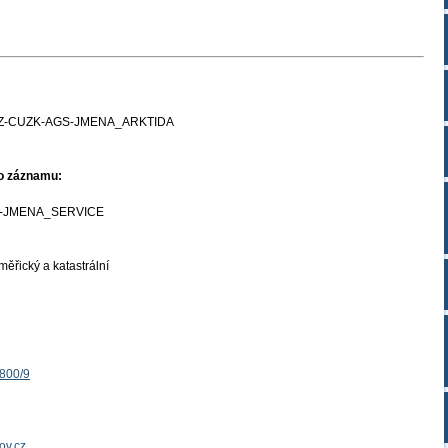
Z-CUZK-AGS-JMENA_ARKTIDA
ho záznamu:
-JMENA_SERVICE
ěřický a katastrální
1800/9
ov.cz