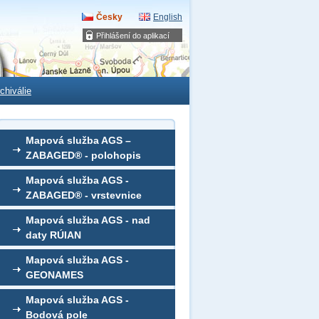
Česky
English
Přihlášení do aplikací
chiválie
Mapová služba AGS –
ZABAGED® - polohopis
Mapová služba AGS -
ZABAGED® - vrstevnice
Mapová služba AGS - nad
daty RÚIAN
Mapová služba AGS -
GEONAMES
Mapová služba AGS -
Bodová pole