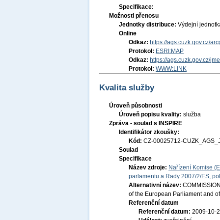
Specifikace:
Možnosti přenosu
Jednotky distribuce:
Výdejní jednot
Online
Odkaz:
https://ags.cuzk.gov.cz/ar
Protokol:
ESRI:MAP
Odkaz:
https://ags.cuzk.gov.cz/jm
Protokol:
WWW:LINK
Kvalita služby
Úroveň působnosti
Úroveň popisu kvality:
služba
Zpráva - soulad s INSPIRE
Identifikátor zkoušky:
Kód:
CZ-00025712-CUZK_AGS_J
Soulad
Specifikace
Název zdroje:
Nařízení Komise (E
parlamentu a Rady 2007/2/ES, pok
Alternativní název:
COMMISSION R
of the European Parliament and of
Referenční datum
Referenční datum:
2009-10-