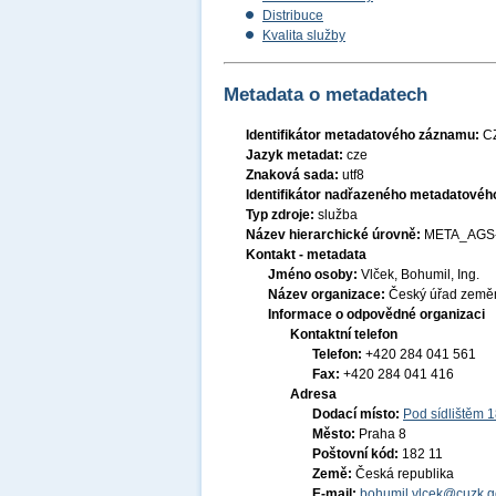
Distribuce
Kvalita služby
Metadata o metadatech
Identifikátor metadatového záznamu:
C
Jazyk metadat:
cze
Znaková sada:
utf8
Identifikátor nadřazeného metadatové
Typ zdroje:
služba
Název hierarchické úrovně:
META_AGS
Kontakt - metadata
Jméno osoby:
Vlček, Bohumil, Ing.
Název organizace:
Český úřad zeměm
Informace o odpovědné organizaci
Kontaktní telefon
Telefon:
+420 284 041 561
Fax:
+420 284 041 416
Adresa
Dodací místo:
Pod sídlištěm 
Město:
Praha 8
Poštovní kód:
182 11
Země:
Česká republika
E-mail:
bohumil.vlcek@cuzk.g