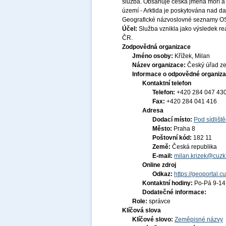
služba. Obsahuje česká jména moří a 
území - Arktida je poskytována nad 
Geografické názvoslovné seznamy OSN
Účel:
Služba vznikla jako výsledek r
ČR.
Zodpovědná organizace
Jméno osoby:
Křížek, Milan
Název organizace:
Český úřad ze
Informace o odpovědné organiza
Kontaktní telefon
Telefon:
+420 284 047 43
Fax:
+420 284 041 416
Adresa
Dodací místo:
Pod sídlišt
Město:
Praha 8
Poštovní kód:
182 11
Země:
Česká republika
E-mail:
milan.krizek@cuzk
Online zdroj
Odkaz:
https://geoportal.c
Kontaktní hodiny:
Po-Pá 9-1
Dodatečné informace:
Role:
správce
Klíčová slova
Klíčové slovo:
Zeměpisné názvy