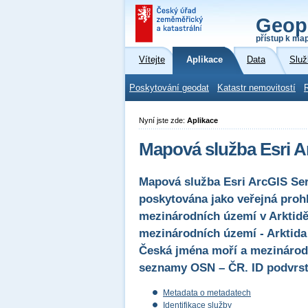
Geop
přístup k ma
Vítejte
Aplikace
Data
Služ
Poskytování geodat
Katastr nemovitostí
Nyní jste zde:
Aplikace
Mapová služba Esri A
Mapová služba Esri ArcGIS Serv
poskytována jako veřejná proh
mezinárodních území v Arktidě
mezinárodních území - Arktid
Česká jména moří a mezinárod
seznamy OSN – ČR. ID podvrstv
Metadata o metadatech
Identifikace služby