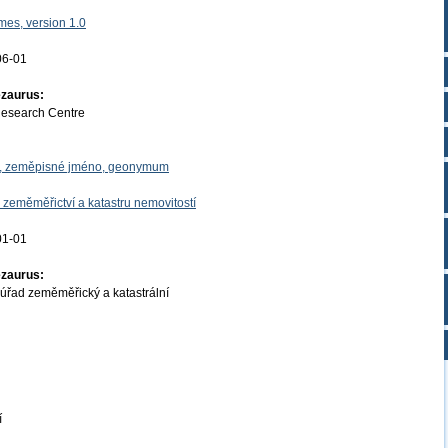
es, version 1.0
06-01
ezaurus:
Research Centre
o, zeměpisné jméno, geonymum
 zeměměřictví a katastru nemovitostí
01-01
ezaurus:
úřad zeměměřický a katastrální
í