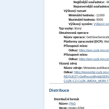
Nejjižnější souřadnice:
-9
Nejsevernější souřadnic
Výškový rozsah
Minimální hodnota:
-11000
Maximální hodnota:
9000
Výškový systém:
Výškový sys
Typ vazby:
těsný
Obsahovaná operace
Název operace:
GetViewService
Platformy zpracování (DCP):
Web
Přístupové místo
Odkaz:
https://ags.cuzk.gov.c
Přístupové místo
Odkaz:
https://ags.cuzk.gov.c
Vázaný zdroj
Název zdroje:
Metadata publikac
Odkaz:
https://geoportal.cuzk.go
REQUEST=GetRecordById&SERV
CUZK-CZ-CUZK-JMENA_MORI-T
Distribuce
Distribuční formát
Název:
PNG
Verze:
mode=32bit