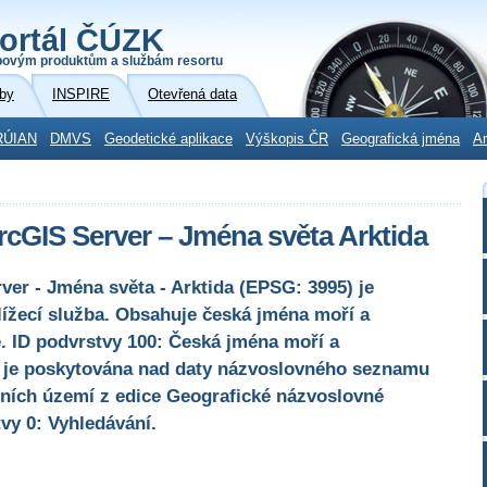
ortál ČÚZK
povým produktům a službám resortu
by
INSPIRE
Otevřená data
RÚIAN
DMVS
Geodetické aplikace
Výškopis ČR
Geografická jména
Ar
rcGIS Server – Jména světa Arktida
er - Jména světa - Arktida (EPSG: 3995) je
lížecí služba. Obsahuje česká jména moří a
. ID podvrstvy 100: Česká jména moří a
a je poskytována nad daty názvoslovného seznamu
ních území z edice Geografické názvoslovné
y 0: Vyhledávání.