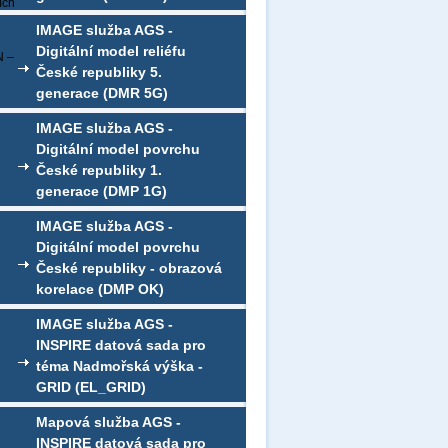
ích
IMAGE služba AGS -
Digitální model reliéfu
N –
České republiky 5.
generace (DMR 5G)
IMAGE služba AGS -
Digitální model povrchu
České republiky 1.
generace (DMP 1G)
IMAGE služba AGS -
Digitální model povrchu
České republiky - obrazová
korelace (DMP OK)
IMAGE služba AGS -
INSPIRE datová sada pro
téma Nadmořská výška -
GRID (EL_GRID)
Mapová služba AGS -
INSPIRE datová sada pro