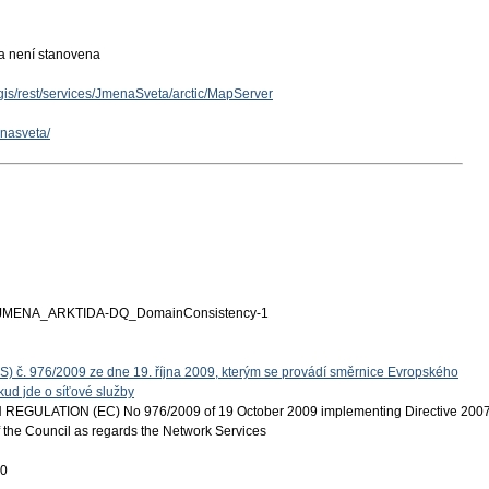
ka není stanovena
cgis/rest/services/JmenaSveta/arctic/MapServer
enasveta/
MENA_ARKTIDA-DQ_DomainConsistency-1
S) č. 976/2009 ze dne 19. října 2009, kterým se provádí směrnice Evropského
ud jde o síťové služby
EGULATION (EC) No 976/2009 of 19 October 2009 implementing Directive 200
 the Council as regards the Network Services
20