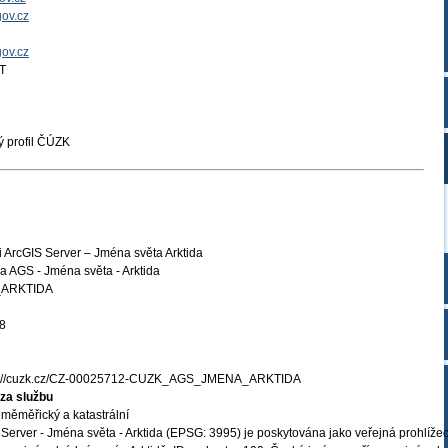
ov.cz
gov.cz
T
 profil ČÚZK
 ArcGIS Server – Jména světa Arktida
 AGS - Jména světa - Arktida
ARKTIDA
8
s://cuzk.cz/CZ-00025712-CUZK_AGS_JMENA_ARKTIDA
za službu
měměřický a katastrální
Server - Jména světa - Arktida (EPSG: 3995) je poskytována jako veřejná prohlížec