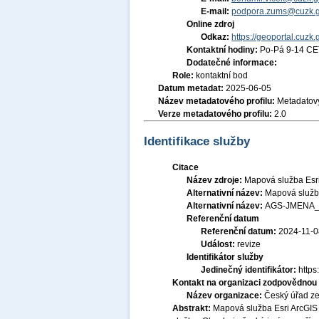
E-mail:
podpora.zums@cuzk.g
Online zdroj
Odkaz:
https://geoportal.cuzk.
Kontaktní hodiny:
Po-Pá 9-14 CE
Dodatečné informace:
Role:
kontaktní bod
Datum metadat:
2025-06-05
Název metadatového profilu:
Metadatový
Verze metadatového profilu:
2.0
Identifikace služby
Citace
Název zdroje:
Mapová služba Esri
Alternativní název:
Mapová služba
Alternativní název:
AGS-JMENA_
Referenční datum
Referenční datum:
2024-11-0
Událost:
revize
Identifikátor služby
Jedinečný identifikátor:
http
Kontakt na organizaci zodpovědnou 
Název organizace:
Český úřad ze
Abstrakt:
Mapová služba Esri ArcGIS 