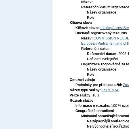
Název:
Referenční datum
Organizace
Název organizace:
Role:
Klíčová slova
Klíčové slovo:
infoMapAccessSer
Oficiálně registrovaný tezaurus
Název:
COMMISSION REGULATI
European Partilament and of th
Referenční datum
Referenční datum:
2008-
Událost:
zveřejnění
Organizace zodpovědná za t
Název organizace:
Role:
Omezení zdroje
Podmínky pro přístup a užití:
Zás
Název typu služby:
ESRI_MAP
Verze služby:
10.1
Rozsah služby
Informace o rozsahu:
100 % územ
Geografické ohraničení
Minimální ohraničující pravoú
Nejzápadnější souřadnic
Nejvýchodnější souřadni