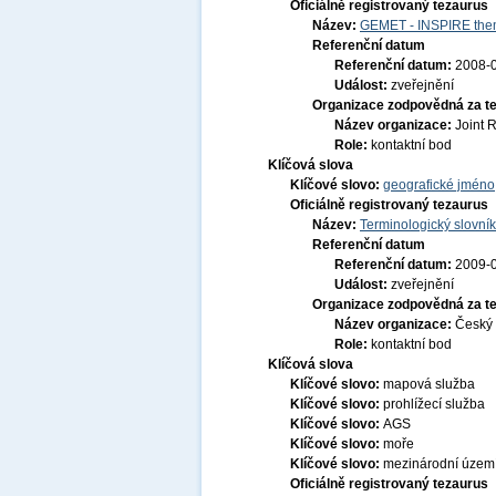
Oficiálně registrovaný tezaurus
Název:
GEMET - INSPIRE them
Referenční datum
Referenční datum:
2008-
Událost:
zveřejnění
Organizace zodpovědná za t
Název organizace:
Joint 
Role:
kontaktní bod
Klíčová slova
Klíčové slovo:
geografické jmén
Oficiálně registrovaný tezaurus
Název:
Terminologický slovník
Referenční datum
Referenční datum:
2009-
Událost:
zveřejnění
Organizace zodpovědná za t
Název organizace:
Český 
Role:
kontaktní bod
Klíčová slova
Klíčové slovo:
mapová služba
Klíčové slovo:
prohlížecí služba
Klíčové slovo:
AGS
Klíčové slovo:
moře
Klíčové slovo:
mezinárodní územ
Oficiálně registrovaný tezaurus