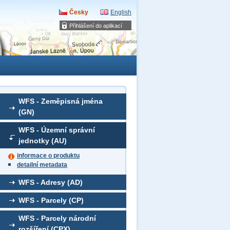
Česky
English
Přihlášení do aplikací
WFS - Zeměpisná jména
(GN)
WFS - Územní správní
jednotky (AU)
informace o produktu
detailní metadata
WFS - Adresy (AD)
WFS - Parcely (CP)
WFS - Parcely národní
rozšíření (CPX)