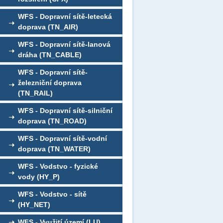
WFS - Dopravní sítě-letecká
doprava (TN_AIR)
WFS - Dopravní sítě-lanová
dráha (TN_CABLE)
WFS - Dopravní sítě-
železniční doprava
(TN_RAIL)
WFS - Dopravní sítě-silniční
doprava (TN_ROAD)
WFS - Dopravní sítě-vodní
doprava (TN_WATER)
WFS - Vodstvo - fyzické
vody (HY_P)
WFS - Vodstvo - sítě
(HY_NET)
WFS - Využití území (LU)