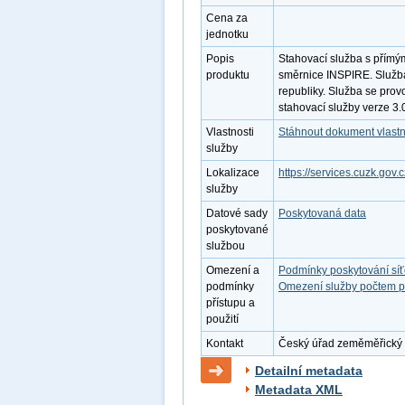
Cena za
jednotku
Popis
Stahovací služba s přímý
produktu
směrnice INSPIRE. Služba
republiky. Služba se prov
stahovací služby verze 3
Vlastnosti
Stáhnout dokument vlastn
služby
Lokalizace
https://services.cuzk.gov.
služby
Datové sady
Poskytovaná data
poskytované
službou
Omezení a
Podmínky poskytování sí
podmínky
Omezení služby počtem p
přístupu a
použití
Kontakt
Český úřad zeměměřický a 
Detailní metadata
Metadata XML