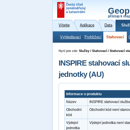
Geop
přístup k ma
Vítejte
Aplikace
Data
Služ
Vyhledávací
Prohlížecí
Stahovací
Nyní jste zde:
Služby / Stahovací / Stahovací s
INSPIRE stahovací s
jednotky (AU)
Informace o produktu
Název
INSPIRE stahovací služb
Obchodní
Obchodní kód není stano
kód
Výdejní
Výdejní jednotka není st
jednotka