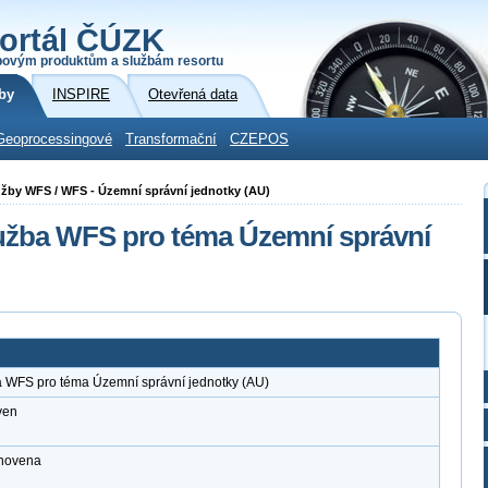
ortál ČÚZK
povým produktům a službám resortu
by
INSPIRE
Otevřená data
Geoprocessingové
Transformační
CZEPOS
lužby WFS / WFS - Územní správní jednotky (AU)
lužba WFS pro téma Územní správní
a WFS pro téma Územní správní jednotky (AU)
ven
anovena