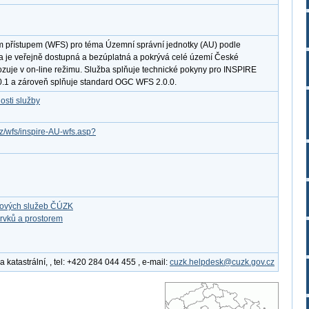
m přístupem (WFS) pro téma Územní správní jednotky (AU) podle
 je veřejně dostupná a bezúplatná a pokrývá celé území České
ozuje v on-line režimu. Služba splňuje technické pokyny pro INSPIRE
.0.1 a zároveň splňuje standard OGC WFS 2.0.0.
osti služby
cz/wfs/inspire-AU-wfs.asp?
ťových služeb ČÚZK
rvků a prostorem
katastrální, , tel: +420 284 044 455 , e-mail:
cuzk.helpdesk@cuzk.gov.cz