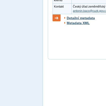
klientu
Kontakt
Český úřad zeměměřický a k
antonin.baco@cuzk.gov.c
Detailní metadata
Metadata XML