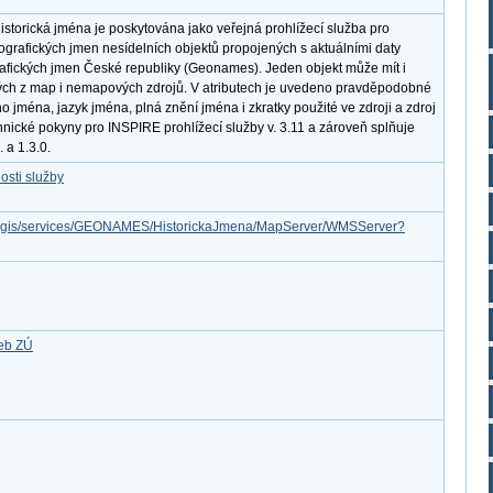
storická jména je poskytována jako veřejná prohlížecí služba pro
eografických jmen nesídelních objektů propojených s aktuálními daty
fických jmen České republiky (Geonames). Jeden objekt může mít i
ých z map i nemapových zdrojů. V atributech je uvedeno pravděpodobné
o jména, jazyk jména, plná znění jména i zkratky použité ve zdroji a zdroj
nické pokyny pro INSPIRE prohlížecí služby v. 3.11 a zároveň splňuje
a 1.3.0.
osti služby
/arcgis/services/GEONAMES/HistorickaJmena/MapServer/WMSServer?
žeb ZÚ