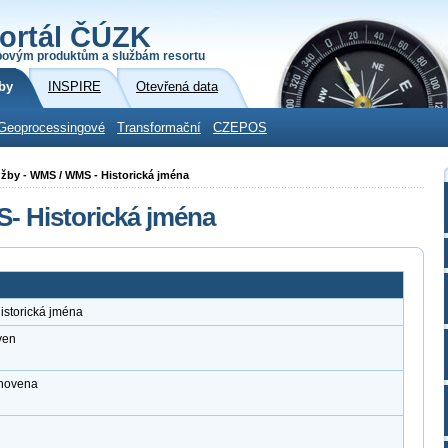
ortál ČÚZK
povým produktům a službám resortu
by
INSPIRE
Otevřená data
Geoprocessingové
Transformační
CZEPOS
služby - WMS / WMS - Historická jména
S- Historická jména
istorická jména
ven
anovena