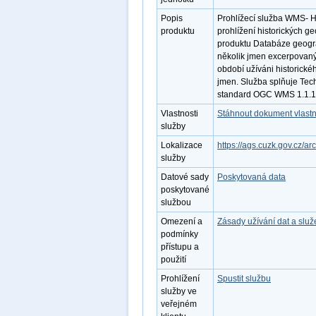
Popis
Prohlížecí služba WMS- Hi
produktu
prohlížení historických g
produktu Databáze geogra
několik jmen excerpovan
období užíváni historickéh
jmen. Služba splňuje Tech
standard OGC WMS 1.1.1. 
Vlastnosti
Stáhnout dokument vlastn
služby
Lokalizace
https://ags.cuzk.gov.cz
služby
Datové sady
Poskytovaná data
poskytované
službou
Omezení a
Zásady užívání dat a slu
podmínky
přístupu a
použití
Prohlížení
Spustit službu
služby ve
veřejném