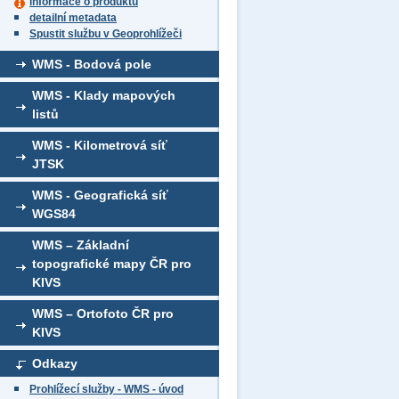
informace o produktu
detailní metadata
Spustit službu v Geoprohlížeči
WMS - Bodová pole
WMS - Klady mapových
listů
WMS - Kilometrová síť
JTSK
WMS - Geografická síť
WGS84
WMS – Základní
topografické mapy ČR pro
KIVS
WMS – Ortofoto ČR pro
KIVS
Odkazy
Prohlížecí služby - WMS - úvod