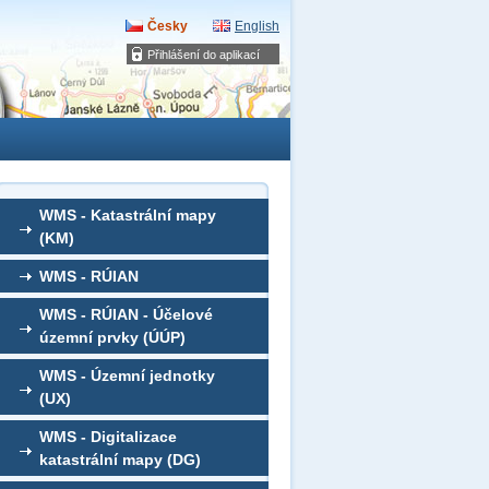
Česky
English
Přihlášení do aplikací
WMS - Katastrální mapy
(KM)
WMS - RÚIAN
WMS - RÚIAN - Účelové
územní prvky (ÚÚP)
WMS - Územní jednotky
(UX)
WMS - Digitalizace
katastrální mapy (DG)