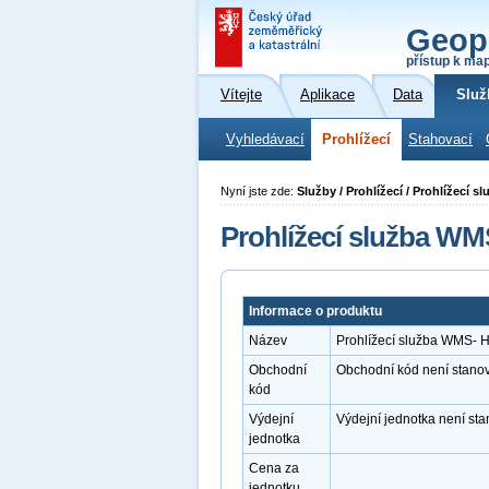
Geop
přístup k ma
Vítejte
Aplikace
Data
Služ
Vyhledávací
Prohlížecí
Stahovací
Nyní jste zde:
Služby / Prohlížecí / Prohlížecí 
Prohlížecí služba WM
Informace o produktu
Název
Prohlížecí služba WMS- H
Obchodní
Obchodní kód není stano
kód
Výdejní
Výdejní jednotka není st
jednotka
Cena za
jednotku