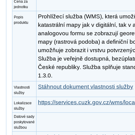
Cena za
jednotku
Prohlížecí služba (WMS), která umožň
Popis
produktu
katastrální mapy jak v digitální, tak 
analogovou formu se zobrazují geor
mapy (rastrová podoba) a definiční b
umožňuje zobrazit i vrstvu potvrzený
Služba je veřejně dostupná, bezúpla
České republiky. Služba splňuje st
1.3.0.
Stáhnout dokument vlastnosti služby
Vlastnosti
služby
https://services.cuzk.gov.cz/wms/lo
Lokalizace
služby
Datové sady
poskytované
službou