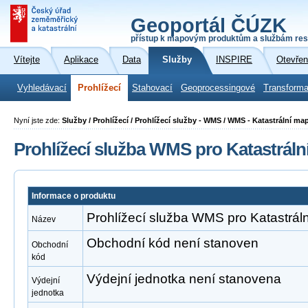
Geoportál ČÚZK
přístup k mapovým produktům a službám res
Vítejte
Aplikace
Data
Služby
INSPIRE
Otevřen
Vyhledávací
Prohlížecí
Stahovací
Geoprocessingové
Transforma
Nyní jste zde:
Služby / Prohlížecí / Prohlížecí služby - WMS / WMS - Katastrální ma
Prohlížecí služba WMS pro Katastrál
Informace o produktu
Prohlížecí služba WMS pro Katastrál
Název
Obchodní kód není stanoven
Obchodní
kód
Výdejní jednotka není stanovena
Výdejní
jednotka