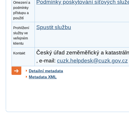
Podmínky poskytování síťových slu
Omezení a
podmínky
přístupu a
použití
Spustit službu
Prohlížení
služby ve
veřejném
klientu
Český úřad zeměměřický a katastrální
Kontakt
, e-mail:
cuzk.helpdesk@cuzk.gov.cz
Detailní metadata
Metadata XML