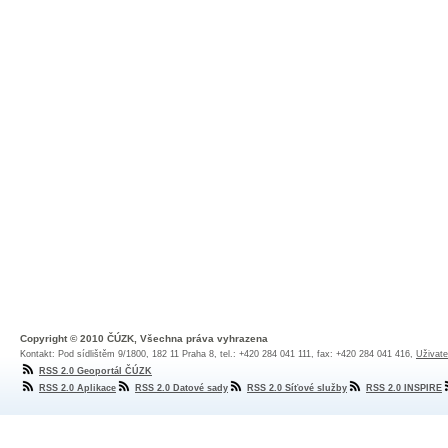
Copyright © 2010 ČÚZK, Všechna práva vyhrazena
Kontakt: Pod sídlištěm 9/1800, 182 11 Praha 8, tel.: +420 284 041 111, fax: +420 284 041 416,
Uživate
RSS 2.0 Geoportál ČÚZK
RSS 2.0 Aplikace
RSS 2.0 Datové sady
RSS 2.0 Síťové služby
RSS 2.0 INSPIRE