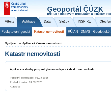
Geoportál ČÚZK
přístup k mapovým produktům a službám res
Vítejte
Aplikace
Data
Služby
INSPIRE
Otevřen
Poskytování geodat
Katastr nemovitostí
RÚIAN
DMVS
Geodetické 
Nyní jste zde:
Aplikace / Katastr nemovitostí
Katastr nemovitostí
Aplikace a služby pro poskytování údajů z katastru nemovitostí.
Poslední aktualizace: 03.03.2026
Poslední revize:
03.03.2026
Autor: 95