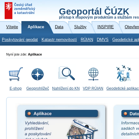
Geoportál ČÚZK
přístup k mapovým produktům a službám res
Vítejte
Aplikace
Data
Služby
INSPIRE
Otevřen
Poskytování geodat
Katastr nemovitostí
RÚIAN
DMVS
Geodetické ap
Nyní jste zde:
Aplikace
E-shop
Geoprohlížeč
Nahlížení do KN
VDP RÚIAN
Geodetické aplika