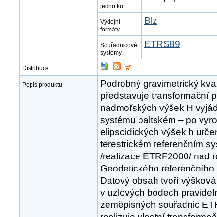
jednotku
Blz
Výdejní
formáty
ETRS89
Souřadnicové
systémy
Distribuce
Podrobný gravimetrický kv
Popis produktu
představuje transformační 
nadmořských výšek H vyjá
systému baltském – po vyro
elipsoidických výšek h urč
terestrickém referenčním 
/realizace ETRF2000/ nad r
Geodetického referenčního
Datový obsah tvoří výšková
v uzlových bodech pravidelné 
zeměpisných souřadnic ET
realizuje vlastní transformač