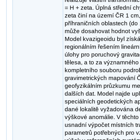
= H + zeta. Úplná střední 
zeta činí na území ČR 1 cm,
příhraničních oblastech (do 
může dosahovat hodnot vyš
Model kvazigeoidu byl zís
regionálním řešením lineárn
úlohy pro poruchový gravit
tělesa, a to za významného
kompletního souboru podr
gravimetrických mapování 
geofyzikálním průzkumu mez
dalších dat. Model najde up
speciálních geodetických apl
dané lokalitě vyžadována de
výškové anomálie. V těchto
usnadní výpočet místních t
parametrů potřebných pro v