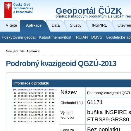
Geoportál ČÚZK
přístup k mapovým produktům a službám res
Vítejte
Aplikace
Data
Služby
INSPIRE
Otevřen
Poskytování geodat
Katastr nemovitostí
RÚIAN
DMVS
Geodetické ap
Nyní jste zde:
Aplikace
Podrobný kvazigeoid QGZÚ-2013
Informace o produktu
Název
Podrobný kvazigeoid QGZ
61171
Obchodní kód
buňka INSPIRE s
Výdejní
jednotka
ETRS89-GRS80 
Bez poplatků
Cena za