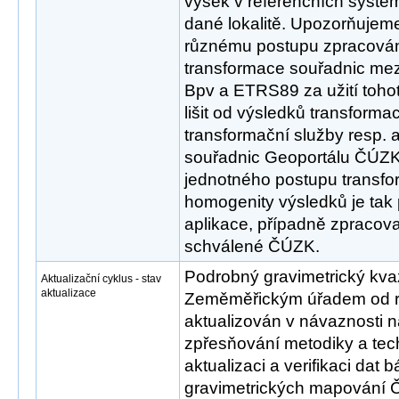
výšek v referenčních syst
dané lokalitě. Upozorňujem
různému postupu zpracován
transformace souřadnic mez
Bpv a ETRS89 za užití tohot
lišit od výsledků transform
transformační služby resp. 
souřadnic Geoportálu ČÚZK
jednotného postupu transfo
homogenity výsledků je tak
aplikace, případně zpracov
schválené ČÚZK.
Podrobný gravimetrický kva
Aktualizační cyklus - stav
aktualizace
Zeměměřickým úřadem od r
aktualizován v návaznosti n
zpřesňování metodiky a tec
aktualizaci a verifikaci dat
gravimetrických mapování Č