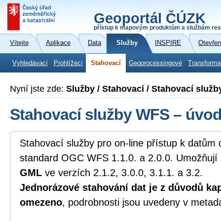
Geoportál ČÚZK
přístup k mapovým produktům a službám res
Vítejte
Aplikace
Data
Služby
INSPIRE
Otevřen
Vyhledávací
Prohlížecí
Stahovací
Geoprocessingové
Transforma
Nyní jste zde:
Služby / Stahovací / Stahovací služ
Stahovací služby WFS – úvo
Stahovací služby pro on-line přístup k datům 
standard OGC WFS 1.1.0. a 2.0.0. Umožňují 
GML
ve verzích 2.1.2, 3.0.0, 3.1.1. a 3.2.
Jednorázové stahování dat je z důvodů kap
omezeno
, podrobnosti jsou uvedeny v metad