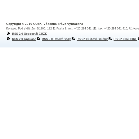
Copyright © 2010 ČÚZK, Všechna práva vyhrazena
Kontakt: Pod sídlištěm 9/1800, 182 11 Praha 8, tel.: +420 284 041 111, fax: +420 284 041 416,
Uživate
RSS 2.0 Geoportál ČÚZK
RSS 2.0 Aplikace
RSS 2.0 Datové sady
RSS 2.0 Síťové služby
RSS 2.0 INSPIRE