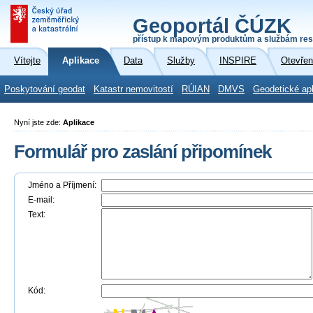
Geoportál ČÚZK
přístup k mapovým produktům a službám res
Vítejte
Aplikace
Data
Služby
INSPIRE
Otevřen
Poskytování geodat
Katastr nemovitostí
RÚIAN
DMVS
Geodetické ap
Nyní jste zde:
Aplikace
Formulář pro zaslání připomínek
Jméno a Příjmení:
E-mail:
Text:
Kód: