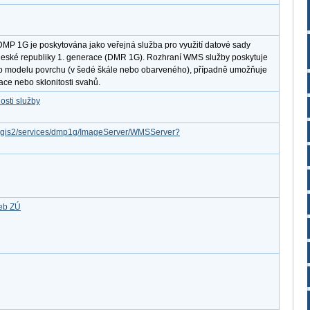
DMP 1G je poskytována jako veřejná služba pro využití datové sady
České republiky 1. generace (DMR 1G). Rozhraní WMS služby poskytuje
ho modelu povrchu (v šedé škále nebo obarveného), případně umožňuje
ace nebo sklonitosti svahů.
osti služby
arcgis2/services/dmp1g/ImageServer/WMSServer?
žeb ZÚ