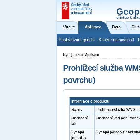
Geop
přístup k ma
Vítejte
Aplikace
Data
Služ
Poskytování geodat
Katastr nemovitostí
Nyní jste zde:
Aplikace
Prohlížecí služba WM
povrchu)
Informace o produktu
Název
Prohlížecí služba WMS -
Obchodní
Obchodní kód není stano
kód
Výdejní
Výdejní jednotka není st
jednotka