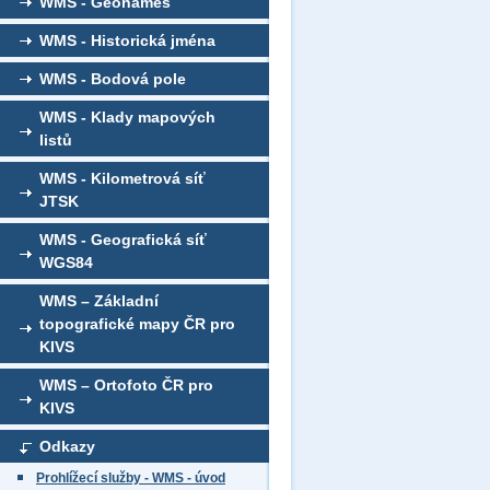
WMS - Geonames
WMS - Historická jména
WMS - Bodová pole
WMS - Klady mapových
listů
WMS - Kilometrová síť
JTSK
WMS - Geografická síť
WGS84
WMS – Základní
topografické mapy ČR pro
KIVS
WMS – Ortofoto ČR pro
KIVS
Odkazy
Prohlížecí služby - WMS - úvod