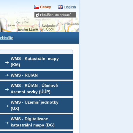
Česky
English
Přihlášení do aplikací
chiválie
WMS - Katastrální mapy
(KM)
WMS - RÚIAN
WMS - RÚIAN - Účelové
územní prvky (ÚÚP)
WMS - Územní jednotky
(UX)
WMS - Digitalizace
katastrální mapy (DG)