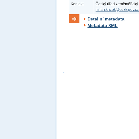
Kontakt
Český úřad zeměměřický a k
milan.krizek@cuzk.gov.cz
Detailní metadata
Metadata XML