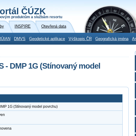
ortál ČÚZK
povým produktům a službám resortu
by
INSPIRE
Otevřená data
RÚIAN
DMVS
Geodetické aplikace
Výškopis ČR
Geografická jména
Ar
S - DMP 1G (Stínovaný model
 DMP 1G (Stínovaný model povrchu)
ven
anovena