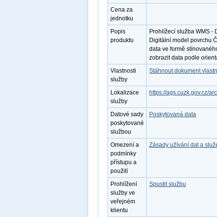
Cena za
jednotku
Popis
Prohlížecí služba WMS - 
produktu
Digitální model povrchu 
data ve formě stínované
zobrazit data podle orient
Vlastnosti
Stáhnout dokument vlastn
služby
Lokalizace
https://ags.cuzk.gov.cz/
služby
Datové sady
Poskytovaná data
poskytované
službou
Omezení a
Zásady užívání dat a slu
podmínky
přístupu a
použití
Prohlížení
Spustit službu
služby ve
veřejném
klientu