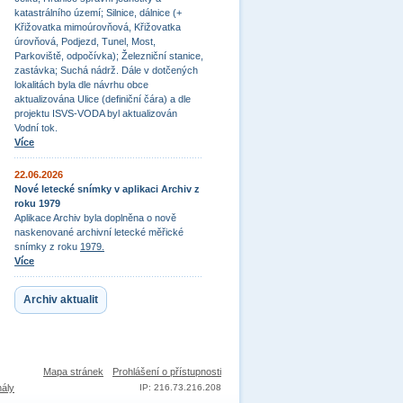
katastrálního území; Silnice, dálnice (+
Křižovatka mimoúrovňová, Křižovatka
úrovňová, Podjezd, Tunel, Most,
Parkoviště, odpočívka); Železniční stanice,
zastávka; Suchá nádrž. Dále v dotčených
lokalitách byla dle návrhu obce
aktualizována Ulice (definiční čára) a dle
projektu ISVS-VODA byl aktualizován
Vodní tok.
Více
22.06.2026
Nové letecké snímky v aplikaci Archiv z
roku 1979
Aplikace Archiv byla doplněna o nově
naskenované archivní letecké měřické
snímky z roku
1979.
Více
Archiv aktualit
Mapa stránek
Prohlášení o přístupnosti
nály
IP: 216.73.216.208