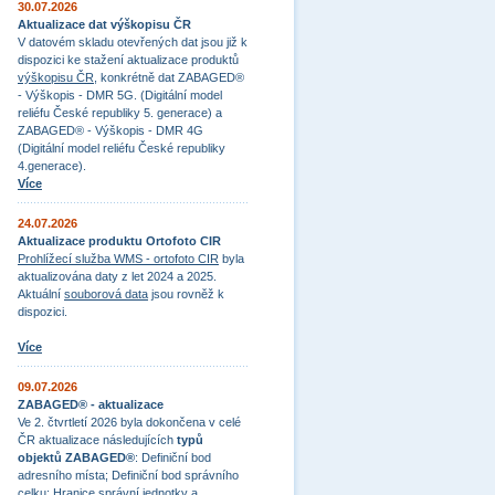
30.07.2026
Aktualizace dat výškopisu ČR
V datovém skladu otevřených dat jsou již k
dispozici ke stažení aktualizace produktů
výškopisu ČR
, konkrétně dat ZABAGED®
- Výškopis - DMR 5G. (Digitální model
reliéfu České republiky 5. generace) a
ZABAGED® - Výškopis - DMR 4G
(Digitální model reliéfu České republiky
4.generace).
Více
24.07.2026
Aktualizace produktu Ortofoto CIR
Prohlížecí služba WMS - ortofoto CIR
byla
aktualizována daty z let 2024 a 2025.
Aktuální
souborová data
jsou rovněž k
dispozici.
Více
09.07.2026
ZABAGED® - aktualizace
Ve 2. čtvrtletí 2026 byla dokončena v celé
ČR aktualizace následujících
typů
objektů ZABAGED®
: Definiční bod
adresního místa; Definiční bod správního
celku; Hranice správní jednotky a