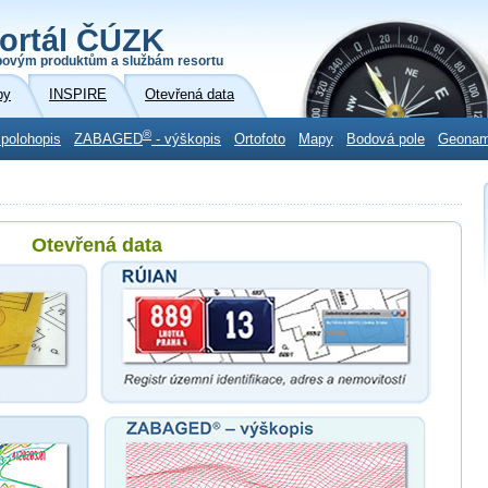
ortál ČÚZK
povým produktům a službám resortu
by
INSPIRE
Otevřená data
®
 polohopis
ZABAGED
- výškopis
Ortofoto
Mapy
Bodová pole
Geona
Otevřená data