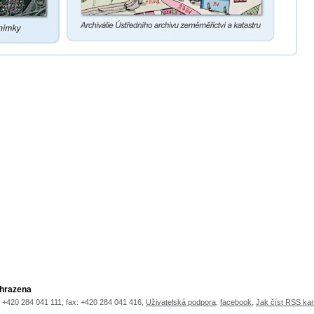
yhrazena
.: +420 284 041 111, fax: +420 284 041 416,
Uživatelská podpora
,
facebook
,
Jak číst RSS ka