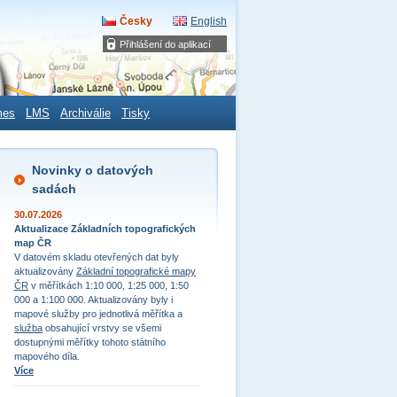
Česky
English
Přihlášení do aplikací
mes
LMS
Archiválie
Tisky
Novinky o datových
sadách
30.07.2026
Aktualizace Základních topografických
map ČR
V datovém skladu otevřených dat byly
aktualizovány
Základní topografické mapy
ČR
v měřítkách 1:10 000, 1:25 000, 1:50
000 a 1:100 000. Aktualizovány byly i
mapové služby pro jednotlivá měřítka a
služba
obsahující vrstvy se všemi
dostupnými měřítky tohoto státního
mapového díla.
Více