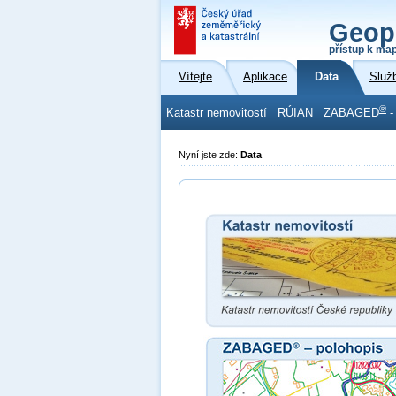
Geop
přístup k ma
Vítejte
Aplikace
Data
Služ
®
Katastr nemovitostí
RÚIAN
ZABAGED
-
Nyní jste zde:
Data