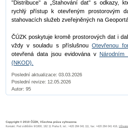
"Distribuce" a „Stahování dat" s odkazy, k
rychlý přístup k otevřeným prostorovým d
stahovacích služeb zveřejněných na Geoport
ČÚZK poskytuje kromě prostorových dat i dal
vždy v souladu s příslušnou
Otevřenou fo
otevřená data jsou evidována v
Národním 
(NKOD).
Poslední aktualizace: 03.03.2026
Poslední revize:
12.05.2026
Autor: 95
Copyright © 2010 ČÚZK, Všechna práva vyhrazena
Kontakt: Pod sídlištěm 9/1800, 182 11 Praha 8, tel.: +420 284 041 111, fax: +420 284 041 416,
Uživate