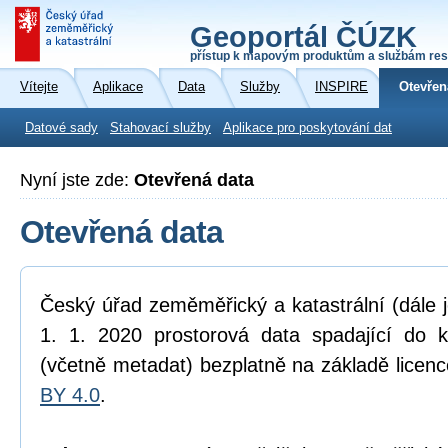
Geoportál ČÚZK
přístup k mapovým produktům a službám res
Vítejte
Aplikace
Data
Služby
INSPIRE
Otevřen
Datové sady
Stahovací služby
Aplikace pro poskytování dat
Nyní jste zde:
Otevřená data
Otevřená data
Český úřad zeměměřický a katastrální (dále 
1. 1. 2020 prostorová data spadající do 
(včetně metadat) bezplatně na základě licen
BY 4.0
.