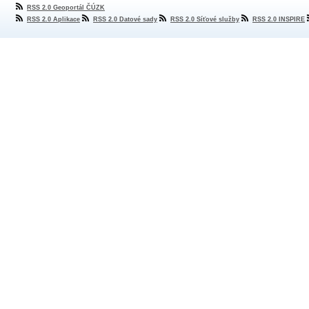
RSS 2.0 Geoportál ČÚZK
RSS 2.0 Aplikace
RSS 2.0 Datové sady
RSS 2.0 Síťové služby
RSS 2.0 INSPIRE