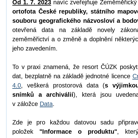
Od 1. 7. 2023
navíc zveřejňuje Zeměměřický
ortofota České republiky, státního mapov
souboru geografického názvosloví a bodo
otevřená data na základě novely zák
zeměměřictví a o změně a doplnění některýc
jeho zavedením.
To v praxi znamená, že resort ČÚZK poskyt
dat, bezplatně na základě jednotné licence
C
4.0
, veškerá prostorová data (
s výjimko
snímků a archiválií
), která jsou uvede
v záložce
Data
.
Zde je pro každou datovou sadu připrav
položek
"Informace o produktu"
, kter