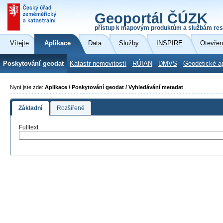
Geoportál ČÚZK
přístup k mapovým produktům a službám res
Vítejte
Aplikace
Data
Služby
INSPIRE
Otevřen
Poskytování geodat
Katastr nemovitostí
RÚIAN
DMVS
Geodetické a
Nyní jste zde:
Aplikace / Poskytování geodat / Vyhledávání metadat
Základní
Rozšířené
Fulltext