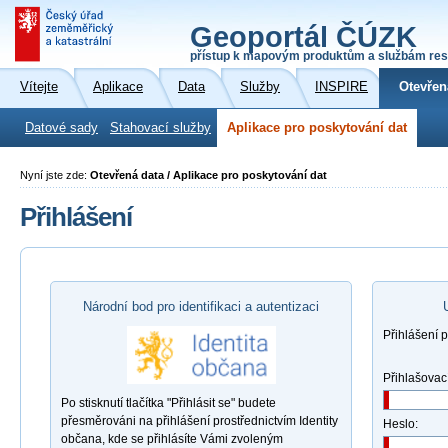
Geoportál ČÚZK
přístup k mapovým produktům a službám res
Vítejte
Aplikace
Data
Služby
INSPIRE
Otevřen
Datové sady
Stahovací služby
Aplikace pro poskytování dat
Nyní jste zde:
Otevřená data / Aplikace pro poskytování dat
Přihlášení
Národní bod pro identifikaci a autentizaci
Přihlášení 
Přihlašovac
Po stisknutí tlačítka "Přihlásit se" budete
přesměrováni na přihlášení prostřednictvím Identity
Heslo:
občana, kde se přihlásíte Vámi zvoleným