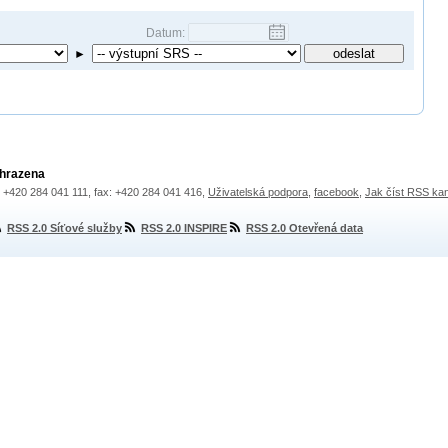
Datum:
►
yhrazena
.: +420 284 041 111, fax: +420 284 041 416,
Uživatelská podpora
,
facebook
,
Jak číst RSS ka
RSS 2.0 Síťové služby
RSS 2.0 INSPIRE
RSS 2.0 Otevřená data