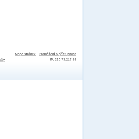
Mapa stránek
Prohlášení o přístupnosti
nály
IP: 216.73.217.88