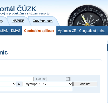
ortál ČÚZK
povým produktům a službám resortu
by
INSPIRE
Otevřená data
RÚIAN
DMVS
Geodetické aplikace
Výškopis ČR
Geografická jména
nic
Datum:
►