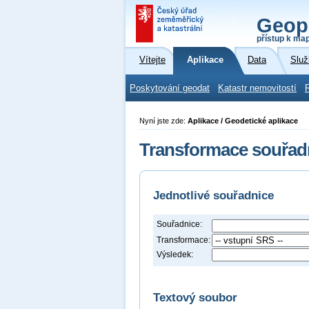
Geop
přístup k ma
Vítejte
Aplikace
Data
Služ
Poskytování geodat
Katastr nemovitostí
Nyní jste zde:
Aplikace / Geodetické aplikace
Transformace souřad
Jednotlivé souřadnice
Souřadnice:
Transformace:
Výsledek:
Textový soubor