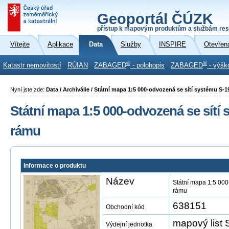
Geoportál ČÚZK
přístup k mapovým produktům a službám res
Vítejte
Aplikace
Data
Služby
INSPIRE
Otevřen
®
®
Katastr nemovitostí
RÚIAN
ZABAGED
- polohopis
ZABAGED
- výšk
Nyní jste zde:
Data / Archiválie / Státní mapa 1:5 000-odvozená se sítí systému S-
Státní mapa 1:5 000-odvozená se sítí
rámu
Informace o produktu
Název
Státní mapa 1:5 000
rámu
638151
Obchodní kód
mapový list 
Výdejní jednotka