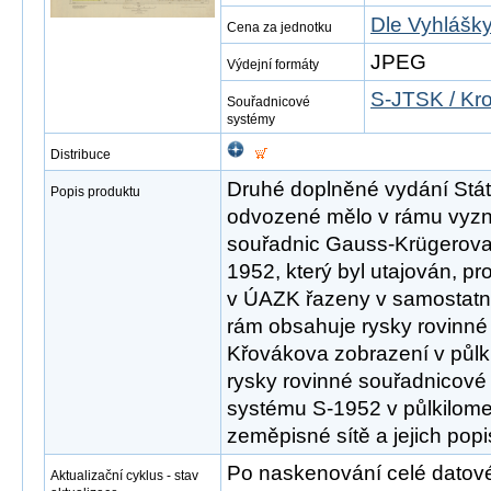
Dle Vyhlášky
Cena za jednotku
JPEG
Výdejní formáty
S-JTSK / Kr
Souřadnicové
systémy
Distribuce
Druhé doplněné vydání Státn
Popis produktu
odvozené mělo v rámu vyzn
souřadnic Gauss-Krügerova
1952, který byl utajován, pr
v ÚAZK řazeny v samostat
rám obsahuje rysky rovinné
Křovákova zobrazení v půlki
rysky rovinné souřadnicové 
systému S-1952 v půlkilomet
zeměpisné sítě a jejich popi
Po naskenování celé datové s
Aktualizační cyklus - stav