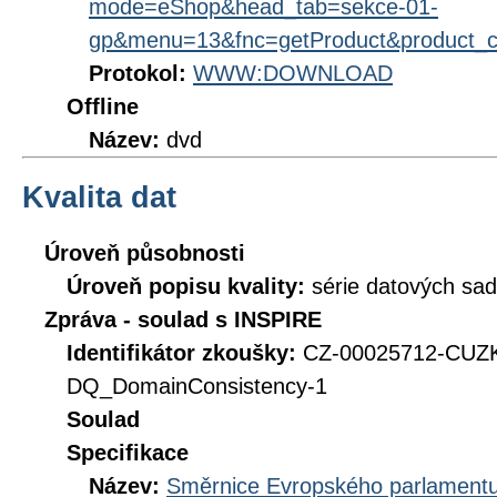
mode=eShop&head_tab=sekce-01-
gp&menu=13&fnc=getProduct&product_
Protokol:
WWW:DOWNLOAD
Offline
Název:
dvd
Kvalita dat
Úroveň působnosti
Úroveň popisu kvality:
série datových sad
Zpráva - soulad s INSPIRE
Identifikátor zkoušky:
CZ-00025712-CU
DQ_DomainConsistency-1
Soulad
Specifikace
Název:
Směrnice Evropského parlamentu