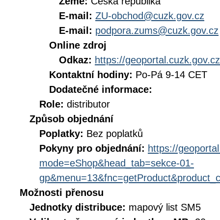
Země:
Česká republika
E-mail:
ZU-obchod@cuzk.gov.cz
E-mail:
podpora.zums@cuzk.gov.cz
Online zdroj
Odkaz:
https://geoportal.cuzk.gov.cz
Kontaktní hodiny:
Po-Pá 9-14 CET
Dodatečné informace:
Role:
distributor
Způsob objednání
Poplatky:
Bez poplatků
Pokyny pro objednání:
https://geoporta
mode=eShop&head_tab=sekce-01-
gp&menu=13&fnc=getProduct&product_
Možnosti přenosu
Jednotky distribuce:
mapový list SM5