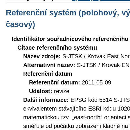
Referenční systém (polohový, v
časový)
Identifikátor souřadnicového referenčníh
Citace referenčního systému
Název zdroje:
S-JTSK / Krovak East Nor
Alternativní název:
S-JTSK / Krovak EN
Referenční datum
Referenční datum:
2011-05-09
Událost:
revize
Další informace:
EPSG kód 5514 S-JTSK 
ekvivalentem stávajícího ESRI kódu 102
matematickou tzv. „east-north“ orientaci
směřuje od počátku zobrazení kladně na 