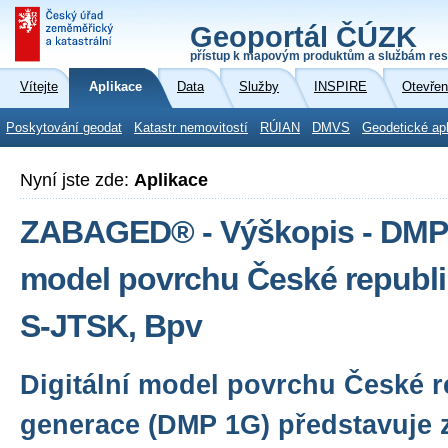
Geoportál ČÚZK
přístup k mapovým produktům a službám res
Vítejte
Aplikace
Data
Služby
INSPIRE
Otevřen
Poskytování geodat
Katastr nemovitostí
RÚIAN
DMVS
Geodetické ap
Nyní jste zde:
Aplikace
ZABAGED® - Výškopis - DMP 1
model povrchu České republi
S-JTSK, Bpv
Digitální model povrchu České r
generace (DMP 1G) představuje 