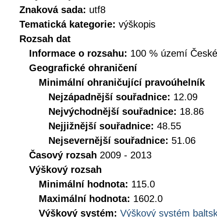
Znaková sada:
utf8
Tematická kategorie:
výškopis
Rozsah dat
Informace o rozsahu:
100 % území České r
Geografické ohraničení
Minimální ohraničující pravoúhelník
Nejzápadnější souřadnice:
12.09
Nejvýchodnější souřadnice:
18.86
Nejjižnější souřadnice:
48.55
Nejsevernější souřadnice:
51.06
Časový rozsah
2009 - 2013
Výškový rozsah
Minimální hodnota:
115.0
Maximální hodnota:
1602.0
Výškový systém:
Výškový systém baltsk