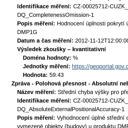
Identifikace měření:
CZ-00025712-CUZK
DQ_CompletenessOmission-1
Popis měření:
Hodnocení úplnosti pokrytí
DMP1G
Datum a čas měření:
2012-11-12T12:00:0
Výsledek zkoušky – kvantitativní
Doména hodnoty:
%
Jednotky měření:
https://geoportal.gov.
Hodnota:
59.43
Zpráva - Polohová přesnost - Absolutní ne
Název měření:
Střední chyba výšky pro p
Identifikace měření:
CZ-00025712-CUZK
DQ_AbsoluteExternalPositionalAccuracy-1
Popis měření:
Vyhodnocení úplné střední 
vymezené objekty (budovy) u produktu D