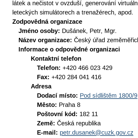
látek a nečistot v ovzduší, generování virtuál
leteckých simulátorech a trenažérech, apod.
Zodpovědná organizace
Jméno osoby:
Dušánek, Petr, Mgr.
Název organizace:
Český úřad zeměměřick
Informace o odpovědné organizaci
Kontaktní telefon
Telefon:
+420 466 023 429
Fax:
+420 284 041 416
Adresa
Dodací místo:
Pod sídlištěm 1800/9
Město:
Praha 8
Poštovní kód:
182 11
Země:
Česká republika
E-mail:
petr.dusanek@cuzk.gov.cz