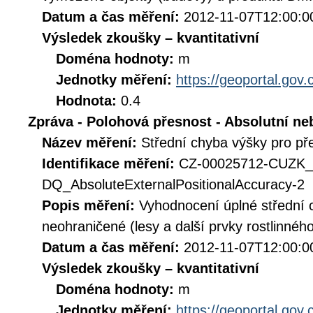
Datum a čas měření:
2012-11-07T12:00:0
Výsledek zkoušky – kvantitativní
Doména hodnoty:
m
Jednotky měření:
https://geoportal.gov.
Hodnota:
0.4
Zpráva - Polohová přesnost - Absolutní ne
Název měření:
Střední chyba výšky pro p
Identifikace měření:
CZ-00025712-CUZK
DQ_AbsoluteExternalPositionalAccuracy-2
Popis měření:
Vyhodnocení úplné střední 
neohraničené (lesy a další prvky rostlinn
Datum a čas měření:
2012-11-07T12:00:0
Výsledek zkoušky – kvantitativní
Doména hodnoty:
m
Jednotky měření:
https://geoportal.gov.