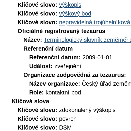
Klíčové slovo:
výškopis
Klíčové slovo:
výškový bod
Klíčové slovo:
nepravidelná trojúhelníková
Oficiálně registrovaný tezaurus
Název:
Terminologický slovník zeměměřic
Referenční datum
Referenční datum:
2009-01-01
Událost:
zveřejnění
Organizace zodpovědná za tezaurus:
Název organizace:
Český úřad zeměmě
Role:
kontaktní bod
Klíčová slova
Klíčové slovo:
zdokonalený výškopis
Klíčové slovo:
povrch
Klíčové slovo:
DSM