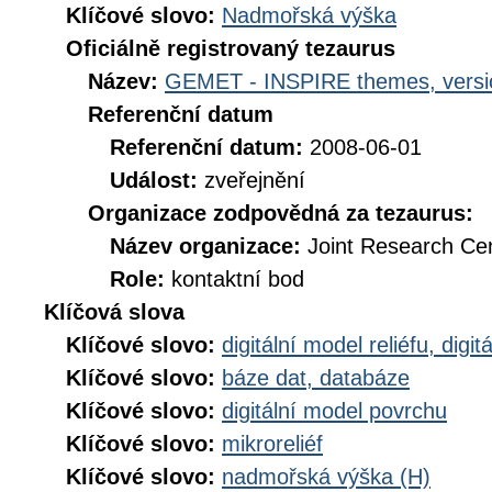
Klíčové slovo:
Nadmořská výška
Oficiálně registrovaný tezaurus
Název:
GEMET - INSPIRE themes, versi
Referenční datum
Referenční datum:
2008-06-01
Událost:
zveřejnění
Organizace zodpovědná za tezaurus:
Název organizace:
Joint Research Ce
Role:
kontaktní bod
Klíčová slova
Klíčové slovo:
digitální model reliéfu, di
Klíčové slovo:
báze dat, databáze
Klíčové slovo:
digitální model povrchu
Klíčové slovo:
mikroreliéf
Klíčové slovo:
nadmořská výška (H)