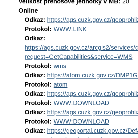
Velikost přenosové jednotky v MB:
20
Online
Odkaz:
https://ags.cuzk.gov.cz/geoproh
Protokol:
WWW:LINK
Odkaz:
https://ags.cuzk.gov.cz/arcgis2/servic
request=GetCapabilities&service=WMS
Protokol:
wms
Odkaz:
https://atom.cuzk.gov.cz/DMP
Protokol:
atom
Odkaz:
https://ags.cuzk.gov.cz/geopro
Protokol:
WWW:DOWNLOAD
Odkaz:
https://ags.cuzk.gov.cz/geopro
Protokol:
WWW:DOWNLOAD
Odkaz:
https://geoportal.cuzk.gov.cz/Def