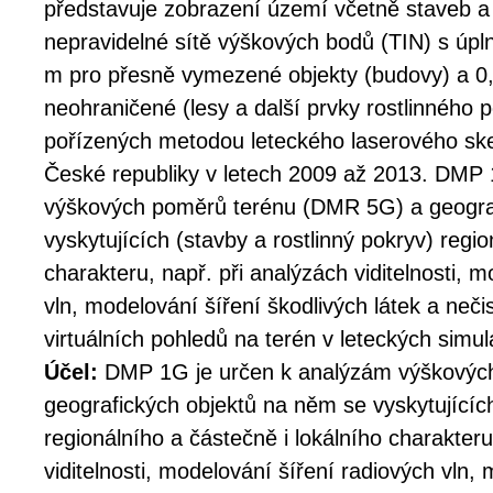
představuje zobrazení území včetně staveb a
nepravidelné sítě výškových bodů (TIN) s úpl
m pro přesně vymezené objekty (budovy) a 0,
neohraničené (lesy a další prvky rostlinného p
pořízených metodou leteckého laserového sk
České republiky v letech 2009 až 2013. DMP 
výškových poměrů terénu (DMR 5G) a geogra
vyskytujících (stavby a rostlinný pokryv) regio
charakteru, např. při analýzách viditelnosti, 
vln, modelování šíření škodlivých látek a neči
virtuálních pohledů na terén v leteckých simu
Účel:
DMP 1G je určen k analýzám výškovýc
geografických objektů na něm se vyskytujících
regionálního a částečně i lokálního charakteru
viditelnosti, modelování šíření radiových vln,