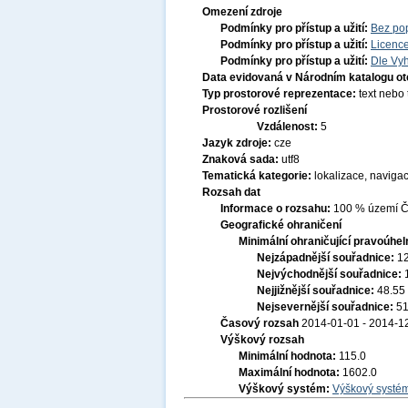
Omezení zdroje
Podmínky pro přístup a užití:
Bez po
Podmínky pro přístup a užití:
Licenc
Podmínky pro přístup a užití:
Dle Vyh
Data evidovaná v Národním katalogu o
Typ prostorové reprezentace:
text nebo
Prostorové rozlišení
Vzdálenost:
5
Jazyk zdroje:
cze
Znaková sada:
utf8
Tematická kategorie:
lokalizace, naviga
Rozsah dat
Informace o rozsahu:
100 % území Če
Geografické ohraničení
Minimální ohraničující pravoúhel
Nejzápadnější souřadnice:
1
Nejvýchodnější souřadnice:
Nejjižnější souřadnice:
48.55
Nejsevernější souřadnice:
51
Časový rozsah
2014-01-01 - 2014-1
Výškový rozsah
Minimální hodnota:
115.0
Maximální hodnota:
1602.0
Výškový systém:
Výškový systém