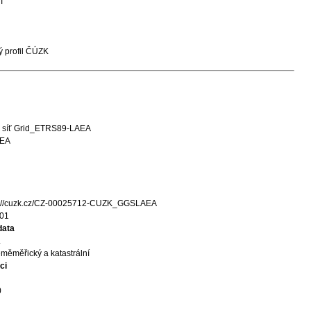
T
 profil ČÚZK
 síť Grid_ETRS89-LAEA
AEA
s://cuzk.cz/CZ-00025712-CUZK_GGSLAEA
01
data
.
měměřický a katastrální
ci
0