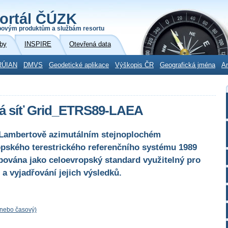
ortál ČÚZK
povým produktům a službám resortu
by
INSPIRE
Otevřená data
RÚIAN
DMVS
Geodetické aplikace
Výškopis ČR
Geografická jména
Ar
á síť Grid_ETRS89-LAEA
v Lambertově azimutálním stejnoplochém
pského terestrického referenčního systému 1989
pována jako celoevropský standard využitelný pro
a vyjadřování jejich výsledků.
 nebo časový)