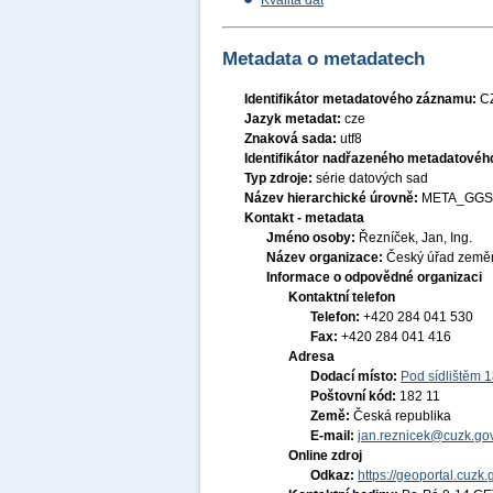
Kvalita dat
Metadata o metadatech
Identifikátor metadatového záznamu:
C
Jazyk metadat:
cze
Znaková sada:
utf8
Identifikátor nadřazeného metadatové
Typ zdroje:
série datových sad
Název hierarchické úrovně:
META_GGS
Kontakt - metadata
Jméno osoby:
Řezníček, Jan, Ing.
Název organizace:
Český úřad zeměm
Informace o odpovědné organizaci
Kontaktní telefon
Telefon:
+420 284 041 530
Fax:
+420 284 041 416
Adresa
Dodací místo:
Pod sídlištěm 
Poštovní kód:
182 11
Země:
Česká republika
E-mail:
jan.reznicek@cuzk.gov
Online zdroj
Odkaz:
https://geoportal.cuzk.