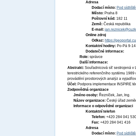
Adresa
Dodací místo:
Pod sídlišt
Město:
Praha 8
Poštovní kód:
182 11
Země:
Česká republika
E-mail:
jan.reznicek@cuzk
Online zdroj
Odkaz:
https://geoportal.c
Kontaktní hodiny:
Po-Pá 9-1
Dodatečné informace:
Role:
správce
Další informace:
Abstrakt:
Souřadnicová síť sestrojená 
terestrického referenčního systému 1989
provádění prostorových analýz a vyjadřová
Účel:
Podpora implementace INSPIRE tém
Zodpovědná organizace
Jméno osoby:
Řezníček, Jan, Ing.
Název organizace:
Český úřad zeměm
Informace o odpovědné organizaci
Kontaktní telefon
Telefon:
+420 284 041 53
Fax:
+420 284 041 416
Adresa
Dodací místo:
Pod sídlišt