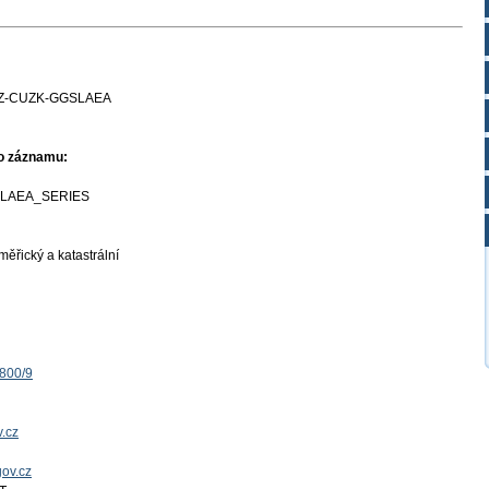
Z-CUZK-GGSLAEA
ho záznamu:
LAEA_SERIES
ěřický a katastrální
1800/9
.cz
gov.cz