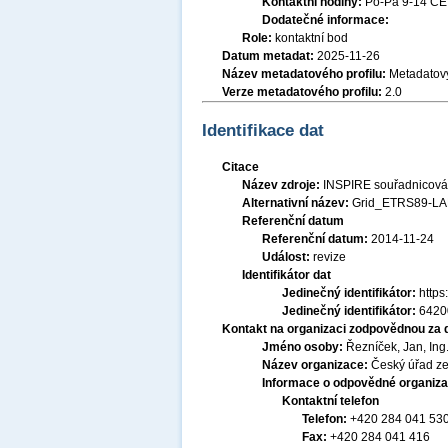
Kontaktní hodiny:
Po-Pá 9-14 CE
Dodatečné informace:
Role:
kontaktní bod
Datum metadat:
2025-11-26
Název metadatového profilu:
Metadatový
Verze metadatového profilu:
2.0
Identifikace dat
Citace
Název zdroje:
INSPIRE souřadnicová
Alternativní název:
Grid_ETRS89-L
Referenční datum
Referenční datum:
2014-11-24
Událost:
revize
Identifikátor dat
Jedinečný identifikátor:
http
Jedinečný identifikátor:
6420
Kontakt na organizaci zodpovědnou za 
Jméno osoby:
Řezníček, Jan, Ing
Název organizace:
Český úřad ze
Informace o odpovědné organiza
Kontaktní telefon
Telefon:
+420 284 041 53
Fax:
+420 284 041 416