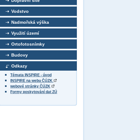
Dopravní sítě
Vodstvo
Nadmořská výška
Využití území
Ortofotosnímky
Budovy
Odkazy
Témata INSPIRE - úvod
INSPIRE na webu ČÚZK
webové stránky ČÚZK
Formy poskytování dat ZÚ