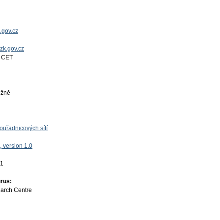
.gov.cz
uzk.gov.cz
4 CET
ěžně
uřadnicových sítí
 version 1.0
01
rus:
earch Centre