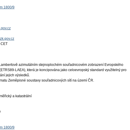
ěm 1800/9
.gov.cz
uzk.gov.cz
4 CET
v Lambertově azimutálním stejnoplochém souřadnicovém zobrazení Evropského
 (ETRS89-LAEA), která je koncipována jako celoevropský standard využitelný pro
ní jejich výsledků.
atu Zeměpisné soustavy souřadnicových sítí na území ČR.
ěřický a katastrální
0
ěm 1800/9