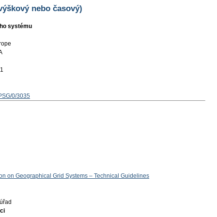
 výškový nebo časový)
ního systému
rope
A
01
EPSG/0/3035
tion on Geographical Grid Systems – Technical Guidelines
úřad
ci