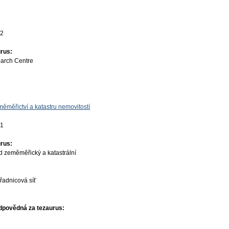
22
rus:
earch Centre
ěměřictví a katastru nemovitostí
01
rus:
d zeměměřický a katastrální
řadnicová síť
dpovědná za tezaurus: