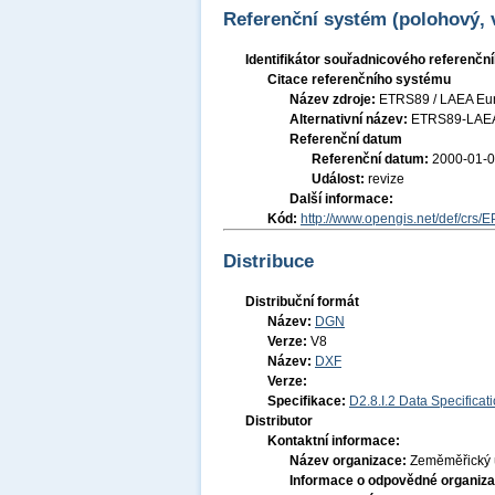
Referenční systém (polohový,
Identifikátor souřadnicového referenč
Citace referenčního systému
Název zdroje:
ETRS89 / LAEA Eu
Alternativní název:
ETRS89-LAE
Referenční datum
Referenční datum:
2000-01-
Událost:
revize
Další informace:
Kód:
http://www.opengis.net/def/crs/
Distribuce
Distribuční formát
Název:
DGN
Verze:
V8
Název:
DXF
Verze:
Specifikace:
D2.8.I.2 Data Specifica
Distributor
Kontaktní informace:
Název organizace:
Zeměměřický 
Informace o odpovědné organiza