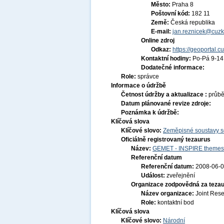
Město:
Praha 8
Poštovní kód:
182 11
Země:
Česká republika
E-mail:
jan.reznicek@cuzk
Online zdroj
Odkaz:
https://geoportal.c
Kontaktní hodiny:
Po-Pá 9-1
Dodatečné informace:
Role:
správce
Informace o údržbě
Četnost údržby a aktualizace :
průb
Datum plánované revize zdroje:
Poznámka k údržbě:
Klíčová slova
Klíčové slovo:
Zeměpisné soustavy so
Oficiálně registrovaný tezaurus
Název:
GEMET - INSPIRE themes,
Referenční datum
Referenční datum:
2008-06-
Událost:
zveřejnění
Organizace zodpovědná za tezau
Název organizace:
Joint Res
Role:
kontaktní bod
Klíčová slova
Klíčové slovo:
Národní