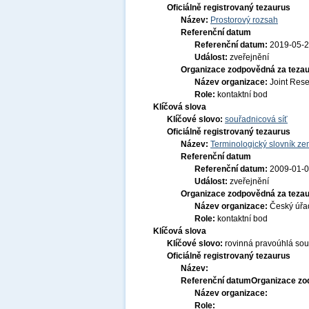
Oficiálně registrovaný tezaurus
Název:
Prostorový rozsah
Referenční datum
Referenční datum:
2019-05-
Událost:
zveřejnění
Organizace zodpovědná za tezau
Název organizace:
Joint Res
Role:
kontaktní bod
Klíčová slova
Klíčové slovo:
souřadnicová síť
Oficiálně registrovaný tezaurus
Název:
Terminologický slovník zem
Referenční datum
Referenční datum:
2009-01-
Událost:
zveřejnění
Organizace zodpovědná za tezau
Název organizace:
Český úřa
Role:
kontaktní bod
Klíčová slova
Klíčové slovo:
rovinná pravoúhlá sou
Oficiálně registrovaný tezaurus
Název:
Referenční datum
Organizace zo
Název organizace:
Role: