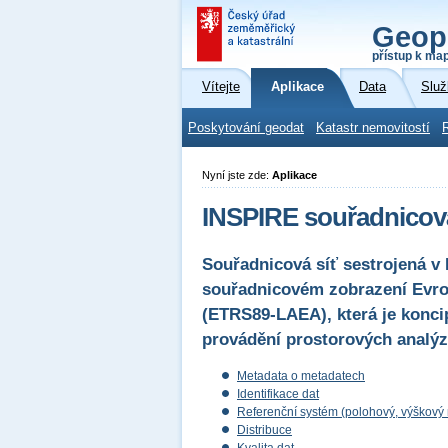
Geop
přístup k ma
Vítejte
Aplikace
Data
Služ
Poskytování geodat
Katastr nemovitostí
Nyní jste zde:
Aplikace
INSPIRE souřadnicov
Souřadnicová síť sestrojená 
souřadnicovém zobrazení Evro
(ETRS89-LAEA), která je konci
provádění prostorových analýz 
Metadata o metadatech
Identifikace dat
Referenční systém (polohový, výškový
Distribuce