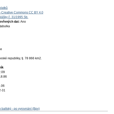
platků
e Creative Commons CC BY 4.0
lášky č. 31/1995 Sb.
tevřených dat:
Ano
 tabulka
ce
ské republiky, tj. 78 866 km2.
ník
2.09
18.86
.06
2-31
 baltský - po vyrovnání (Bpv)