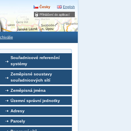
Česky
English
Přihlášení do aplikací
chiválie
Souřadnicové referenční
systémy
Zeměpisné soustavy
souřadnicových sítí
Zeměpisná jména
Územní správní jednotky
Adresy
Parcely