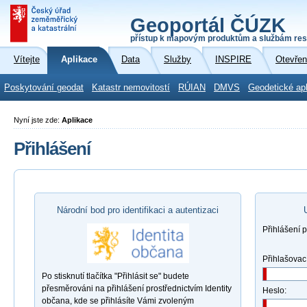
Geoportál ČÚZK
přístup k mapovým produktům a službám res
Vítejte
Aplikace
Data
Služby
INSPIRE
Otevřen
Poskytování geodat
Katastr nemovitostí
RÚIAN
DMVS
Geodetické ap
Nyní jste zde:
Aplikace
Přihlášení
Národní bod pro identifikaci a autentizaci
Přihlášení 
Přihlašovac
Po stisknutí tlačítka "Přihlásit se" budete
přesměrováni na přihlášení prostřednictvím Identity
Heslo:
občana, kde se přihlásíte Vámi zvoleným