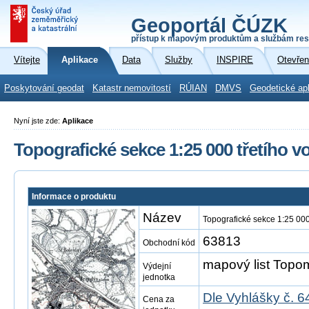
Geoportál ČÚZK
přístup k mapovým produktům a službám res
Vítejte
Aplikace
Data
Služby
INSPIRE
Otevřen
Poskytování geodat
Katastr nemovitostí
RÚIAN
DMVS
Geodetické ap
Nyní jste zde:
Aplikace
Topografické sekce 1:25 000 třetího 
Informace o produktu
Název
Topografické sekce 1:25 00
63813
Obchodní kód
mapový list Top
Výdejní
jednotka
Dle Vyhlášky č. 6
Cena za