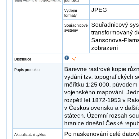
jednotku
JPEG
Výdejní
formáty
Souřadnicový syst
Souřadnicové
systémy
transformovaný d
Sansonova-Flams
zobrazení
Distribuce
Barevné rastrové kopie růz
Popis produktu
vydání tzv. topografických s
měřítku 1:25 000, původem 
vojenského mapování. Jed
rozpětí let 1872-1953 v Ra
v Československu a v další
státech. Územní rozsah sou
hranice dnešní České republ
Po naskenování celé datové s
Aktualizační cyklus